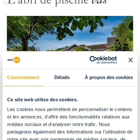
Consentement
Détails
À propos des cookies
Ce site web utilise des cookies.
Les cookies nous permettent de personnaliser le contenu
Si vous souhaitez installer un abri de piscine plus discret et
et les annonces, d'offrir des fonctionnalités relatives aux
économique, vous pouvez vous tourner vers l’abri de piscine
médias sociaux et d'analyser notre trafic. Nous
bas. Sa faible hauteur, souvent moins d’un mètre, fait que sa
partageons également des informations sur l'utilisation de
mise en place peut se faire sans permis de construire. Du fait
de son faible volume d’air, l’abri de piscine bas a aussi
notre site avec nos partenaires de médias sociaux, de