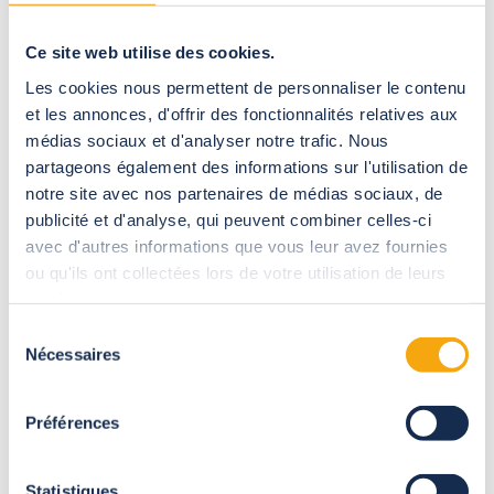
Dispositions contractuelles
Ce site web utilise des cookies.
Type de contrat :
CDI - Temps plein 35h du lundi au jeudi
Les cookies nous permettent de personnaliser le contenu
et les annonces, d'offrir des fonctionnalités relatives aux
Lieu
: l'ISLE JOURDAIN (32)
médias sociaux et d'analyser notre trafic. Nous
Rémunération
: Rémunération au SMIC + primes (environ 200€
partageons également des informations sur l'utilisation de
brut par mois)
notre site avec nos partenaires de médias sociaux, de
publicité et d'analyse, qui peuvent combiner celles-ci
Vous aimez transformer les idées en solutions concrètes ? Vous
avec d'autres informations que vous leur avez fournies
cherchez un environnement où vos initiatives auront un vrai
ou qu'ils ont collectées lors de votre utilisation de leurs
impact ? Rejoignez-nous !
services.
Sélection
Nécessaires
du
Présentation d'Abrisud
consentement
Préférences
Abrisud
Leader européen de l’abri de piscine, Abrisud
Statistiques