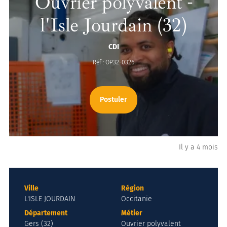
Ouvrier polyvalent -
l'Isle Jourdain (32)
CDI
Réf : OP32-0326
Postuler
Il y a 4 mois
Ville
Région
L'ISLE JOURDAIN
Occitanie
Département
Métier
Gers (32)
Ouvrier polyvalent