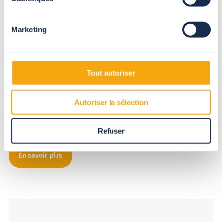
conçoit, commercialise, fabrique et pose
l’ensemble de sa gamme depuis 1996.
Abrisud est présent sur le marché particulier et sur le marché
Marketing
professionnel via sa marque Abrisud Pro à travers des chantiers
remarquables dans le secteur hôtelier notamment. Abrisud est
une entreprise dynamique qui emploie plus de 350
collaborateurs en France, en Espagne, au Portugal et en
Tout autoriser
Belgique. Abrisud s’ouvre à l’international et fait partie des
acteurs industriels les plus innovants en Europe en terme de
développement et qualité produit. Les équipes d’Abrisud sont
Autoriser la sélection
dynamiques et sont animées d’un fort esprit entrepreneurial,
d’initiative et d’équipe. L’optimisme et la détermination font
partie de notre ADN.
Refuser
En savoir plus