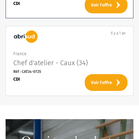
CDI
Voir l'offre
Abrisud
Il y a 1 an
France
Chef d'atelier - Caux (34)
Réf : CAT34-0725
CDI
Voir l'offre