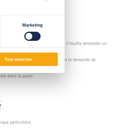
Marketing
x et des dimensions.
ri dépasse les 5 m² de surface au sol. Il faudra demander un
Tout autoriser
onnels pourront se charger de réaliser la demande de
dra alors la payer.
é
ique particulière.