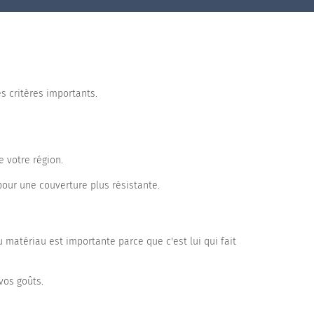
Abri piscine haut cintré adossé
Abri piscine haut cintré mural
es critères importants.
e votre région.
pour une couverture plus résistante.
du matériau est importante parce que c'est lui qui fait
vos goûts.