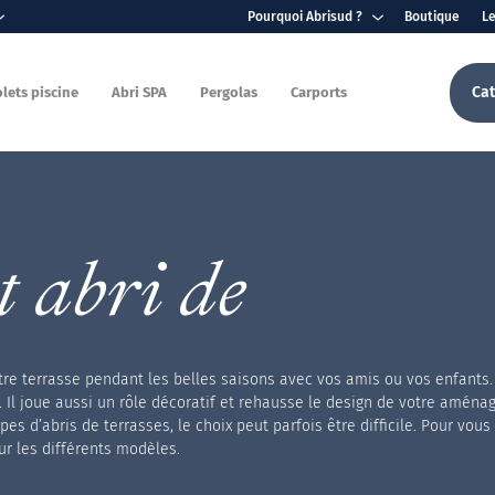
Pourquoi Abrisud ?
Boutique
L
L'entreprise
La qualité, cœur de
Ca
lets piscine
Abri SPA
Pergolas
Carports
notre engagement
Notre savoir faire
Nos garanties et nos
normes
léscopiques
cines
ors sol
ium
iques
Un projet de A à Z​
Prise en charge et
 abri de
recyclage de votre
ancienne solution de
s
cines Pooldeck
immergés
m
couverture
-hauts
car
otre terrasse pendant les belles saisons avec vos amis ou vos enfants. 
s. Il joue aussi un rôle décoratif et rehausse le design de votre aména
s d’abris de terrasses, le choix peut parfois être difficile. Pour vous
ur les différents modèles.
ts