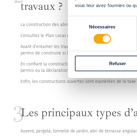
travaux ?
vous leur avez fournies ou qu'
Sélection
La construction des abris de jardin et de terrasse s'accom
Nécessaires
du
consentement
Consultez le Plan Local d’Urbanisme (PLU) pour vous assur
Avant d’entamer les travaux, il faudra faire une déclaration
permis de construire si la surface dépasse les 20 m² ou si 
Refuser
En confiant la construction de votre abri à une entreprise
permis ou la déclaration pour vous.
Enfin, les constructions ouvertes sont exonérées de la taxe 
Les principaux types d’a
Auvent, pergola, tonnelle de jardin, abri de terrasse angula