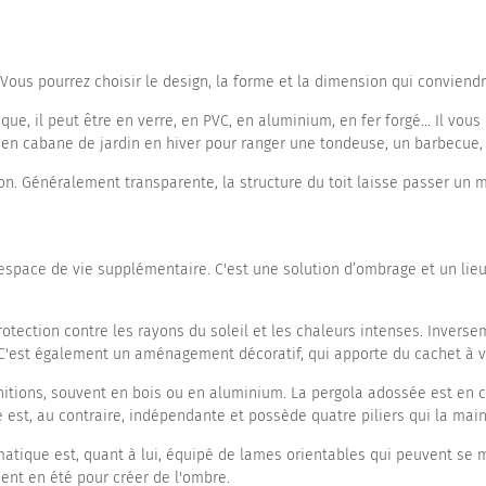
Vous pourrez choisir le design, la forme et la dimension qui conviendr
e, il peut être en verre, en PVC, en aluminium, en fer forgé... Il vous
er en cabane de jardin en hiver pour ranger une tondeuse, un barbecue, 
on. Généralement transparente, la structure du toit laisse passer un 
 espace de vie supplémentaire. C'est une solution d’ombrage et un lie
protection contre les rayons du soleil et les chaleurs intenses. Invers
 C'est également un aménagement décoratif, qui apporte du cachet à vo
itions, souvent en bois ou en aluminium. La pergola adossée est en c
est, au contraire, indépendante et possède quatre piliers qui la main
limatique est, quant à lui, équipé de lames orientables qui peuvent se
uent en été pour créer de l'ombre.