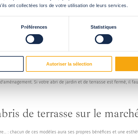
ils ont collectées lors de votre utilisation de leurs services.
pagne de certaines réglementations à respecter.
Préférences
Statistiques
er de la conformité de votre aménagement, du bon choix des matériau
 préalable de travaux, cette déclaration étant obligatoire si votre ab
la hauteur est supérieure à 1m80.
Autoriser la sélection
 spécialisée, vous vous faciliterez ces démarches puisque les professi
d'aménagement. Si votre abri de jardin et de terrasse est fermé, il fau
bris de terrasse sur le march
ire... : chacun de ces modèles aura ses propres bénéfices et une esthét