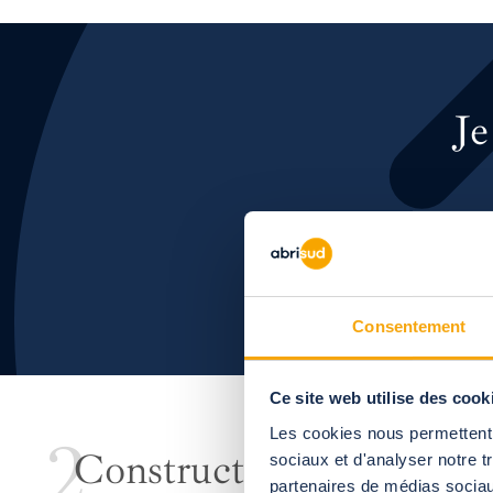
Je
Consentement
Ce site web utilise des cook
Les cookies nous permettent d
Construction d'un abri d
sociaux et d'analyser notre t
partenaires de médias sociaux