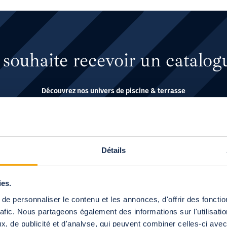
 souhaite recevoir un catalo
Découvrez nos univers de piscine & terrasse
J'y vais
Détails
ies.
e personnaliser le contenu et les annonces, d'offrir des fonctio
e terrasse : permis de constr
rafic. Nous partageons également des informations sur l'utilisati
, de publicité et d'analyse, qui peuvent combiner celles-ci avec