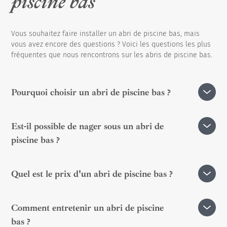
piscine bas
Vous souhaitez faire installer un abri de piscine bas, mais
vous avez encore des questions ? Voici les questions les plus
fréquentes que nous rencontrons sur les abris de piscine bas.
Pourquoi choisir un abri de piscine bas ?
Un abri de piscine bas offre une excellente protection
Est-il possible de nager sous un abri de
tout en restant discret. Il préserve la chaleur de l'eau,
piscine bas ?
réduit l'évaporation et limite l'entretien. Il est également
plus abordable qu'un abri haut et s'intègre
Certains modèles permettent de nager en position semi-
harmonieusement dans le jardin.
Quel est le prix d'un abri de piscine bas ?
ouverte. Toutefois, l'espace est plus restreint qu'avec un
abri haut. Certains modèles relevables ou télescopiques
Le prix varie selon les matériaux, les dimensions et les
permettent une ouverture complète.
Comment entretenir un abri de piscine
options choisies. Contactez Abrisud pour un devis
bas ?
personnalisé. Il existe des modèles motorisés et