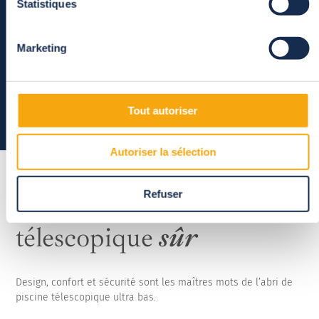
Statistiques
!
Suivant
Marketing
Tout autoriser
Autoriser la sélection
Refuser
L'abri de piscine
télescopique
sûr
Design, confort et sécurité sont les maîtres mots de l’abri de
piscine télescopique ultra bas.