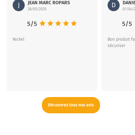
Abrisud
JEAN MARC ROPARS
15 rue Louis Aygobère – ZI du Pont Peyrin – 32600 l’IS
Abrisud
DANI
15 ru
J
D
28/05/2025
01/04/
Note moyenne :
5
/
5
Note
5
/
5
Nickel
Bon produit fa
sécuriser
Découvrez tous nos avis