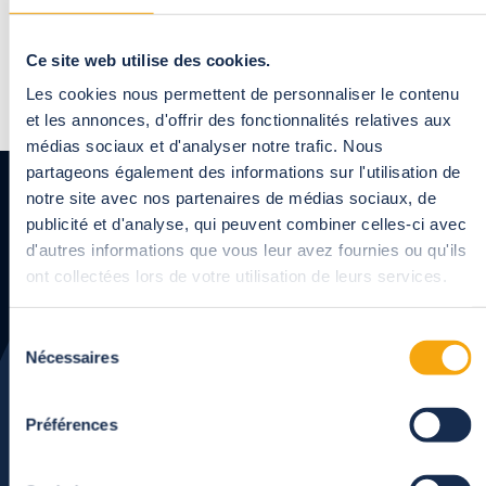
Ce type de polycarbonate est garantie 15
ans, 5 ans de plus que les polycarbonates
alvéolaires classiques.
Ce site web utilise des cookies.
Les cookies nous permettent de personnaliser le contenu
et les annonces, d'offrir des fonctionnalités relatives aux
médias sociaux et d'analyser notre trafic. Nous
partageons également des informations sur l'utilisation de
notre site avec nos partenaires de médias sociaux, de
publicité et d'analyse, qui peuvent combiner celles-ci avec
d'autres informations que vous leur avez fournies ou qu'ils
ont collectées lors de votre utilisation de leurs services.
Personnalisez votre
Sélection
projet
avec nos
Nécessaires
du
conseillers
consentement
Préférences
Besoin d'en parler de vive voix ? Nous vous rappelons