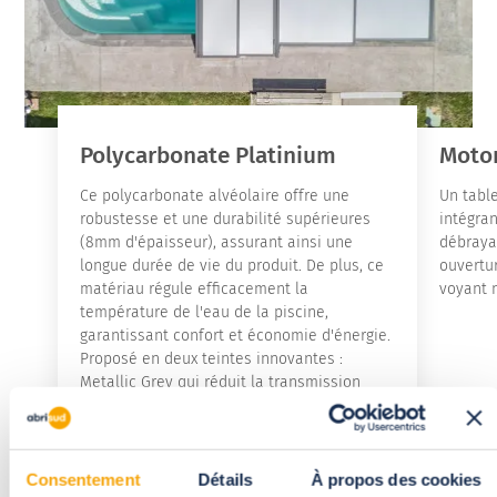
Polycarbonate Platinium
Motor
Ce polycarbonate alvéolaire offre une
Un tabl
robustesse et une durabilité supérieures
intégran
(8mm d'épaisseur), assurant ainsi une
débraya
longue durée de vie du produit. De plus, ce
ouvertur
matériau régule efficacement la
voyant 
température de l'eau de la piscine,
garantissant confort et économie d'énergie.
Proposé en deux teintes innovantes :
Metallic Grey qui réduit la transmission
lumineuse à 3%, minimisant l'effet de serre
et le Mat Grey qui offre une transmission
lumineuse à 20%, équilibrant parfaitement
luminosité et température.
Consentement
Détails
À propos des cookies