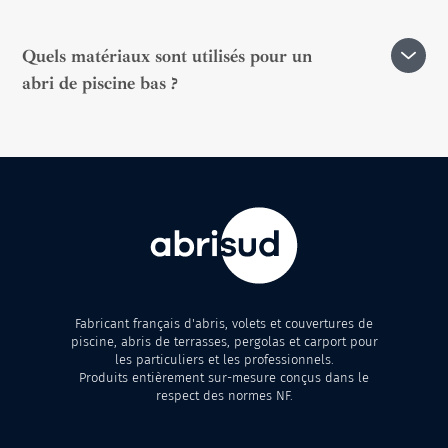
manuels, influençant le coût.
Un simple nettoyage avec de l'eau savonneuse et une
Quels matériaux sont utilisés pour un
éponge douce permet de conserver son état. Il est aussi
abri de piscine bas ?
conseillé de vérifier régulièrement les rails et les
fixations.
Les abris de piscine bas sont généralement en
aluminium avec des panneaux en polycarbonate ou en
verre pour assurer solidité et transparence.
Fabricant français d'abris, volets et couvertures de
piscine, abris de terrasses, pergolas et carport pour
les particuliers et les professionnels.
Produits entièrement sur-mesure conçus dans le
respect des normes NF.