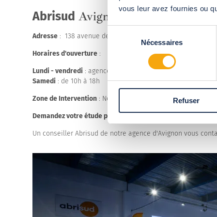
vous leur avez fournies ou qu'
Avignon
Abrisud
Sélection
Adresse
: 138 avenue de la Moineaudière - 84320 Entraigue
Nécessaires
du
Horaires d'ouverture
:
consentement
Lundi - vendredi
: agence ouverte sur rendez-vous
Samedi
: de 10h à 18h
Zone de Intervention
: Nous intervenons dans le Vaucluse, 
Refuser
Demandez votre étude personnalisée gratuite !
Un conseiller Abrisud de notre agence d'Avignon vous conta