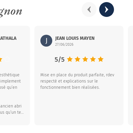
ignon
Précédent
Suivant
France
CATHALA
re – ZI du Pont Peyrin – 32600 l’ISLE-JOURDAIN – France
Abrisud
JEAN LOUIS MAYEN
15 rue Louis Aygobère – ZI du Pont Peyri
J
27/06/2026
e :
Note moyenne :
5
/
5
 esthétique
Mise en place du produit parfaite, rdev
 simplement
respecté et explications sur le
osé qu’en
fonctionnement bien réalisées.
ancien abri
us qu’un tel
issement pour
 piscine,
acement.