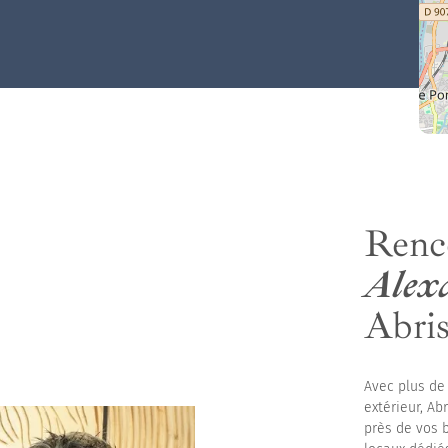
uts
Renc
Alex
Abri
Avec plus de
extérieur, A
près de vos b