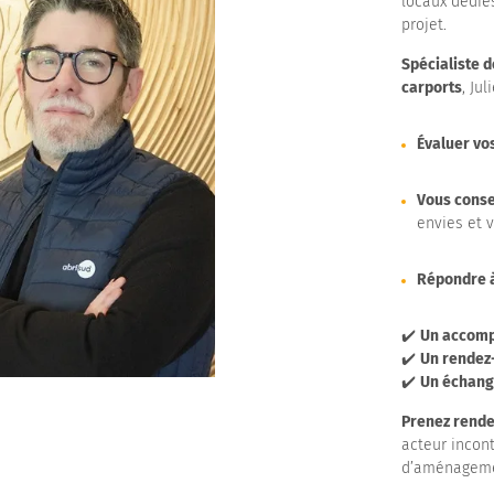
locaux dédiés
projet.
Spécialiste d
carports
, Ju
Évaluer vo
Vous consei
envies et 
Répondre à
✔️
Un accomp
✔️
Un rendez
✔️
Un échang
Prenez rende
acteur incon
d’aménagemen