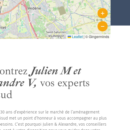
+
Abri piscine haut cintré adossé
−
Abri piscine haut cintré mural
Leaflet
|
© Gingerminds
ontrez
Julien M et
andre V,
vos experts
sud
 30 ans d’expérience sur le marché de l’aménagement
brisud met un point d’honneur à vous accompagner au plus
esoins. C’est pourquoi Julien & Alexandre, vos conseillers