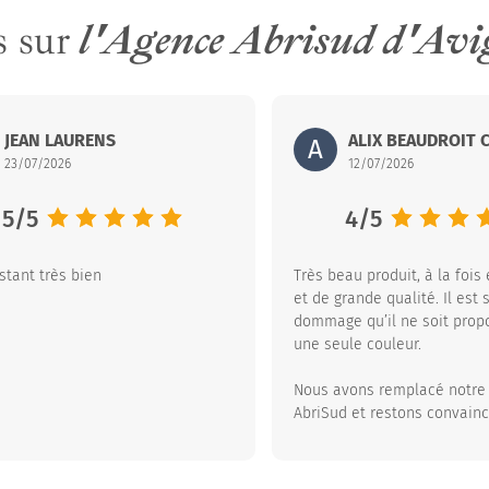
s sur
l'Agence Abrisud d'Av
0 l’ISLE-JOURDAIN – France
d
JEAN LAURENS
15 rue Louis Aygobère – ZI du Pont Peyrin – 32600 l’ISLE-JOURDAIN – 
Abrisud
ALIX BEAUDROIT 
15 rue Louis Aygobè
A
23/07/2026
12/07/2026
Note moyenne :
5
/
5
Note moyenn
4
/
5
stant très bien
Très beau produit, à la fois
et de grande qualité. Il est
dommage qu’il ne soit prop
une seule couleur.
Nous avons remplacé notre 
AbriSud et restons convainc
abri est le meilleur invest
profiter pleinement de notre
tout en la protégeant effic