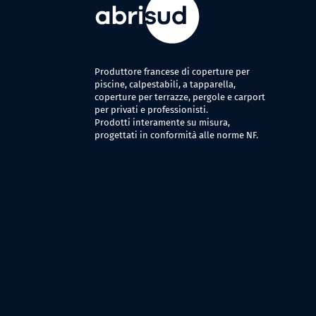
Produttore francese di coperture per
piscine, calpestabili, a tapparella,
coperture per terrazze, pergole e carport
per privati e professionisti.
Prodotti interamente su misura,
progettati in conformità alle norme NF.