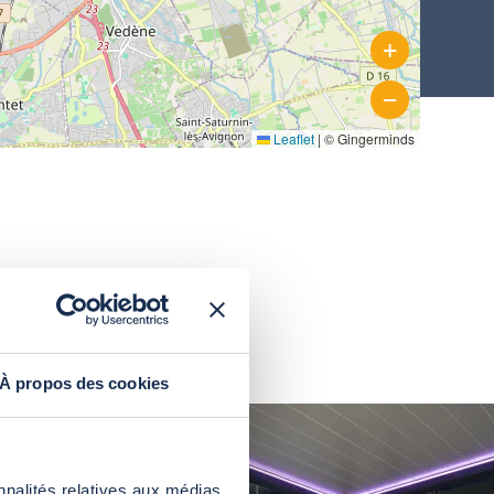
+
Copertura angolare alta per
piscina a parete
−
Copertura per piscina alta,
Leaflet
|
© Gingerminds
curva e inclinata
À propos des cookies
nnalités relatives aux médias