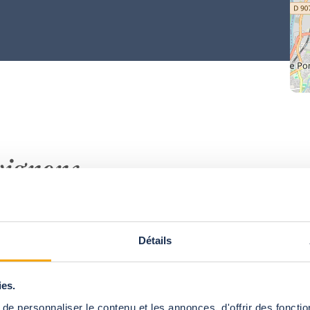
piscine
vignone
Détails
ies.
e personnaliser le contenu et les annonces, d'offrir des fonctio