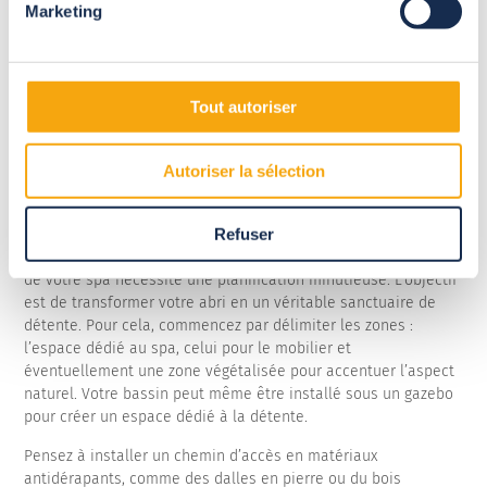
Marketing
Maximiser l’espace
extérieur d'un spa
Tout autoriser
Nos idées d’aménagement autour
Autoriser la sélection
du spa
Refuser
Créer un espace extérieur harmonieux et fonctionnel autour
de votre spa nécessite une planification minutieuse. L’objectif
est de transformer votre abri en un véritable sanctuaire de
détente. Pour cela, commencez par délimiter les zones :
l’espace dédié au spa, celui pour le mobilier et
éventuellement une zone végétalisée pour accentuer l’aspect
naturel. Votre bassin peut même être installé sous un gazebo
pour créer un espace dédié à la détente.
Pensez à installer un chemin d’accès en matériaux
antidérapants, comme des dalles en pierre ou du bois