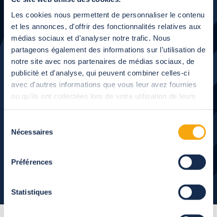
Les cookies nous permettent de personnaliser le contenu
et les annonces, d'offrir des fonctionnalités relatives aux
Je souhaite recevoir
médias sociaux et d'analyser notre trafic. Nous
partageons également des informations sur l'utilisation de
un catalogue
notre site avec nos partenaires de médias sociaux, de
publicité et d'analyse, qui peuvent combiner celles-ci
avec d'autres informations que vous leur avez fournies
Découvrez nos univers de piscine & terrasse
ou qu'ils ont collectées lors de votre utilisation de leurs
services.
J'y vais
Sélection
Nécessaires
du
consentement
Préférences
Statistiques