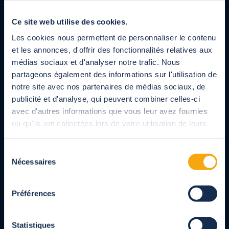
ancienne solution de couverture
Ce site web utilise des cookies.
Les cookies nous permettent de personnaliser le contenu
et les annonces, d'offrir des fonctionnalités relatives aux
Fabricant français d'abris, volets et couvertures de
piscine, abris de terrasses, pergolas et carport pour
médias sociaux et d'analyser notre trafic. Nous
les particuliers et les professionnels.
partageons également des informations sur l'utilisation de
Produits entièrement sur-mesure conçus dans le
notre site avec nos partenaires de médias sociaux, de
respect des normes NF.
publicité et d'analyse, qui peuvent combiner celles-ci
avec d'autres informations que vous leur avez fournies
ou qu'ils ont collectées lors de votre utilisation de leurs
À votre écoute
services.
05 82 95 49 49
Sélection
du lundi au vendredi de 9h à 18h, service et appel gratuit
Nécessaires
du
consentement
Service commercial
Préférences
05 82 95 49 49
Statistiques
du lundi au vendredi de 9h à 18h, service et appel gratuit