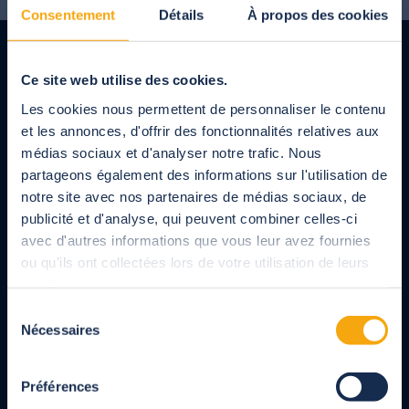
ancienne solution de couverture
Consentement
Détails
À propos des cookies
Ce site web utilise des cookies.
Les cookies nous permettent de personnaliser le contenu
et les annonces, d'offrir des fonctionnalités relatives aux
médias sociaux et d'analyser notre trafic. Nous
Fabricant français d'abris, volets et couvertures de
partageons également des informations sur l'utilisation de
piscine, abris de terrasses, pergolas et carport pour
notre site avec nos partenaires de médias sociaux, de
les particuliers et les professionnels.
publicité et d'analyse, qui peuvent combiner celles-ci
Produits entièrement sur-mesure conçus dans le
respect des normes NF.
avec d'autres informations que vous leur avez fournies
ou qu'ils ont collectées lors de votre utilisation de leurs
services.
À votre écoute
Sélection
Nécessaires
du
05 82 95 49 49
consentement
du lundi au vendredi de 9h à 18h, service et appel gratuit
Préférences