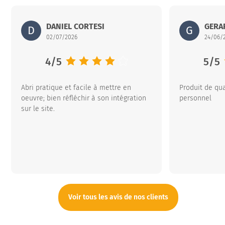
Abrisud
DANIEL CORTESI
15 rue Louis Aygobère – ZI du Pont Peyrin – 32600 l’IS
Abrisud
GERA
15 ru
D
G
02/07/2026
24/06/
Note moyenne :
4
/
5
Note
5
/
5
Abri pratique et facile à mettre en
Produit de qua
oeuvre; bien réfléchir à son intégration
personnel
sur le site.
Voir tous les avis de nos clients