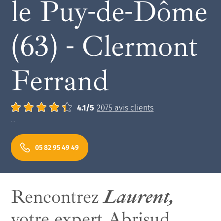
le Puy-de-Dôme
ancienne solution de couverture
(63) - Clermont
Ferrand
Note moyenne :
4.1
/
5
2075
avis clients
...
05 82 95 49 49
Rencontrez
Laurent,
votre expert Abrisud