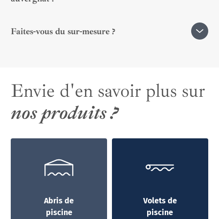
Oui, nos équipements sont conçus pour résister aux
Faites-vous du sur-mesure ?
écarts de température, au vent et à l’humidité.
Absolument, chaque projet est adapté à votre
environnement et à vos attentes.
Envie d'en savoir plus sur
nos produits ?
Abris de
Volets de
piscine
piscine