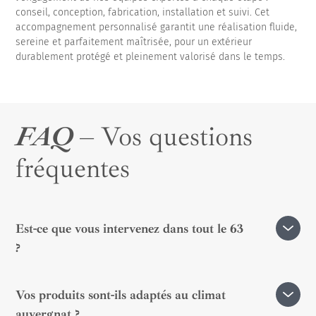
conseil, conception, fabrication, installation et suivi. Cet
accompagnement personnalisé garantit une réalisation fluide,
sereine et parfaitement maîtrisée, pour un extérieur
durablement protégé et pleinement valorisé dans le temps.
FAQ
– Vos questions
fréquentes
Est-ce que vous intervenez dans tout le 63
?
Oui, nos équipes interviennent dans toutes les
Vos produits sont-ils adaptés au climat
communes du Puy-de-Dôme.
auvergnat ?