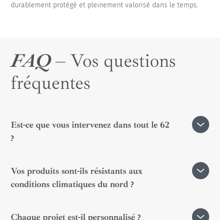
durablement protégé et pleinement valorisé dans le temps.
FAQ
– Vos questions
fréquentes
Est-ce que vous intervenez dans tout le 62
?
Oui, nos équipes se déplacent partout dans le Pas-de-
Vos produits sont-ils résistants aux
Calais, littoral compris.
conditions climatiques du nord ?
Oui, nos équipements sont conçus pour affronter vent,
Chaque projet est-il personnalisé ?
pluie, air marin et gel.