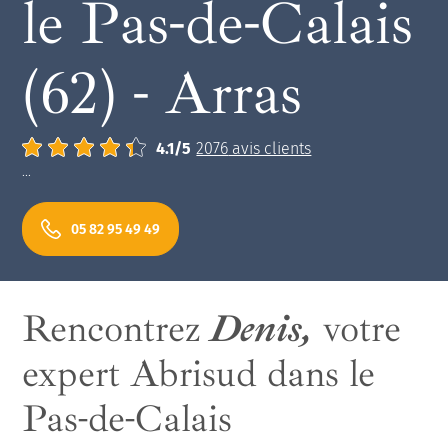
le Pas-de-Calais
ancienne solution de couverture
(62) - Arras
Note moyenne :
4.1
/
5
2076
avis clients
...
05 82 95 49 49
Rencontrez
Denis,
votre
expert Abrisud dans le
Pas-de-Calais