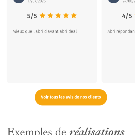
17/07/2026
24/06/
Note moyenne :
5
/
5
Note
4
/
5
Mieux que l'abri d'avant abri deal
Abri répondan
Voir tous les avis de nos clients
Exemples de
réalisations