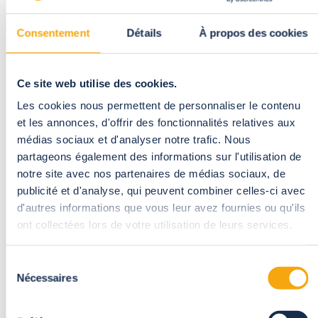
Carport
solaire ou
Consentement
Détails
À propos des cookies
traditionnel
Ce site web utilise des cookies.
Les cookies nous permettent de personnaliser le contenu
et les annonces, d'offrir des fonctionnalités relatives aux
médias sociaux et d'analyser notre trafic. Nous
partageons également des informations sur l'utilisation de
notre site avec nos partenaires de médias sociaux, de
publicité et d'analyse, qui peuvent combiner celles-ci avec
d'autres informations que vous leur avez fournies ou qu'ils
ont collectées lors de votre utilisation de leurs services.
Sélection
Nécessaires
du
Protection toute l’année
: Votre véhicule est abrité des UV,
consentement
de la pluie et de la neige.