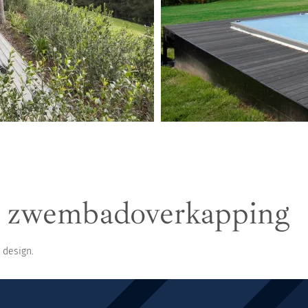
kappingen
e zwembadoverkapping
 design.