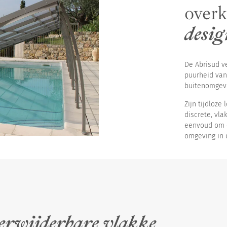
overk
desi
De Abrisud v
puurheid van
buitenomgevi
Zijn tijdloze
discrete, vl
eenvoud om o
omgeving in d
verwijderbare vlakke