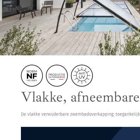
Hoge zwembadover
Vlakke, afneembar
De vlakke verwijderbare zwembadoverkapping: toegankelijk
Onze andere
offres