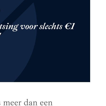
tsing voor slechts €1
!
s meer dan een