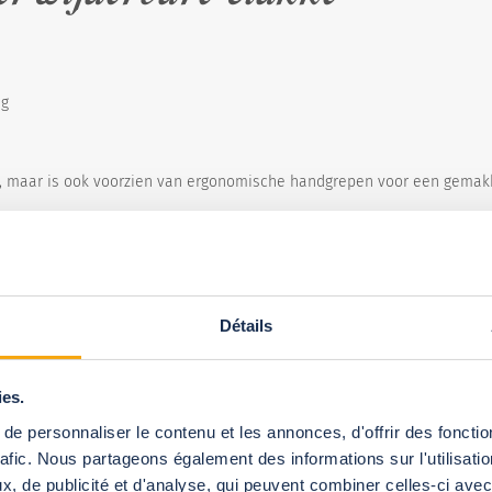
ng
d, maar is ook voorzien van ergonomische handgrepen voor een gemakk
talleerd om je zwembad zo snel mogelijk te beveiligen.
Détails
t de waterverdamping aanzienlijk en zorgt voor een temperatuurwin
ies.
e personnaliser le contenu et les annonces, d'offrir des fonctio
rafic. Nous partageons également des informations sur l'utilisati
, de publicité et d'analyse, qui peuvent combiner celles-ci avec