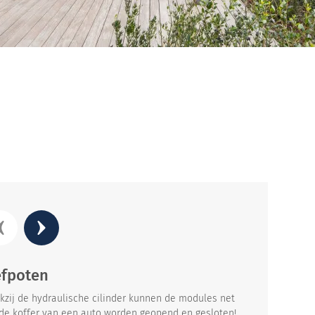
fpoten
Snelsluit
kzij de hydraulische cilinder kunnen de modules net
Een eenvoudige
 de koffer van een auto worden geopend en gesloten!
een paar minute