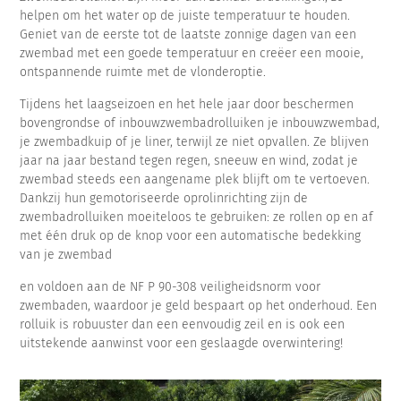
helpen om het water op de juiste temperatuur te houden.
Geniet van de eerste tot de laatste zonnige dagen van een
zwembad met een goede temperatuur en creëer een mooie,
ontspannende ruimte met de vlonderoptie.
Tijdens het laagseizoen en het hele jaar door beschermen
bovengrondse of inbouwzwembadrolluiken je inbouwzwembad,
je zwembadkuip of je liner, terwijl ze niet opvallen. Ze blijven
jaar na jaar bestand tegen regen, sneeuw en wind, zodat je
zwembad steeds een aangename plek blijft om te vertoeven.
Dankzij hun gemotoriseerde oprolinrichting zijn de
zwembadrolluiken moeiteloos te gebruiken: ze rollen op en af
met één druk op de knop voor een automatische bedekking
van je zwembad
en voldoen aan de NF P 90-308 veiligheidsnorm voor
zwembaden, waardoor je geld bespaart op het onderhoud. Een
rolluik is robuuster dan een eenvoudig zeil en is ook een
uitstekende aanwinst voor een geslaagde overwintering!