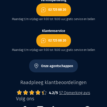
Verkoopafdeling
02 725 88 20
Maandag t/m vrijdag van 9.00 tot 18.00 uur, gratis service en bellen
Klantenservice
02 725 88 20
Maandag t/m vrijdag van 9.00 tot 18.00 uur, gratis service en bellen
Onze agentschappen
Raadpleeg klantbeoordelingen
4.2
Abrisud
Note moyenne :
/
5
57
Opmerking avis
Volg ons