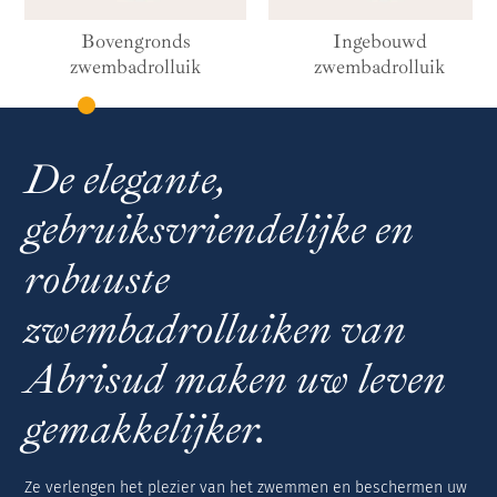
overkapping
Hoge, hoekige zwembadoverkapping
Pergola Vermont
Bovengronds
Ingebouwd
zwembadrolluik
zwembadrolluik
Hoge, hoekige zwembadoverkapping voor
wandmontage
De elegante,
gebruiksvriendelijke en
robuuste
zwembadrolluiken van
Abrisud maken uw leven
gemakkelijker.
Ze verlengen het plezier van het zwemmen en beschermen uw