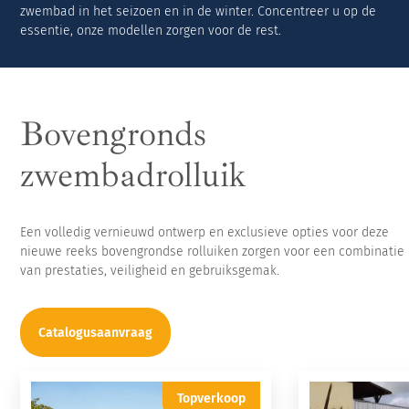
zwembad in het seizoen en in de winter. Concentreer u op de
essentie, onze modellen zorgen voor de rest.
Bovengronds
zwembadrolluik
Een volledig vernieuwd ontwerp en exclusieve opties voor deze
nieuwe reeks bovengrondse rolluiken zorgen voor een combinatie
van prestaties, veiligheid en gebruiksgemak.
Catalogusaanvraag
Topverkoop