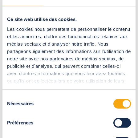
Ce site web utilise des cookies.
Les cookies nous permettent de personnaliser le contenu
et les annonces, d'offrir des fonctionnalités relatives aux
médias sociaux et d'analyser notre trafic. Nous
partageons également des informations sur l'utilisation de
notre site avec nos partenaires de médias sociaux, de
publicité et d'analyse, qui peuvent combiner celles-ci
avec d'autres informations que vous leur avez fournies
ou qu'ils ont collectées lors de votre utilisation de leurs
services.
Sélection
Nécessaires
du
Het installeren van een hoge zwembadoverkapping heeft veel
consentement
voordelen voor je zwembad. Zij verhoogt en behoudt de
Préférences
temperatuur van het zwembadwater dankzij het
broeikaseffect. Toch kan de lucht in de ruimte worden ververst
dankzij de openings- en modulaire systemen.