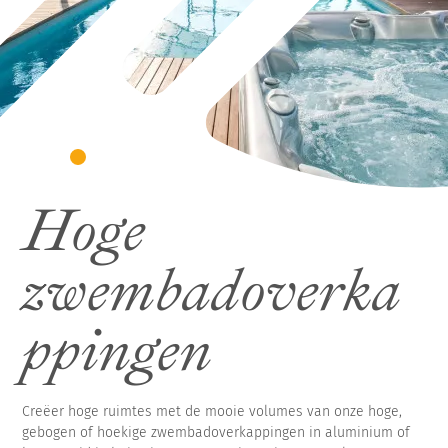
overkapping
Hoge, hoekige zwembadoverkapping
Pergola Vermont
Hoge, hoekige zwembadoverkapping voor
wandmontage
Hoge
zwembadoverka
ppingen
Creëer hoge ruimtes met de mooie volumes van onze hoge,
gebogen of hoekige zwembadoverkappingen in aluminium of