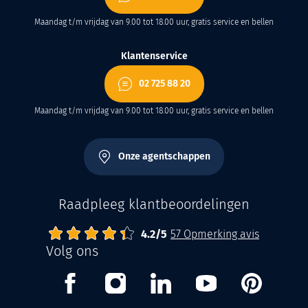
Maandag t/m vrijdag van 9.00 tot 18.00 uur, gratis service en bellen
Klantenservice
02 725 88 20
Maandag t/m vrijdag van 9.00 tot 18.00 uur, gratis service en bellen
Onze agentschappen
Raadpleeg klantbeoordelingen
4.2
Abrisud
Note moyenne :
/
5
57
Opmerking avis
Volg ons
Facebook
Instagram
Linkedin
Youtube
Pinterest