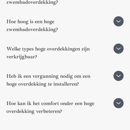
zwembadoverdekking?
Ze verandert je zwembad in een echte leefruimte die het
Hoe hoog is een hoge
hele jaar door kan worden gebruikt en die bescherming
zwembadoverdekking?
biedt tegen de elementen en vervuiling. Ze is
comfortabel in gebruik, rondom het zwembad.
De hoogte varieert van model tot model, meestal tussen
Welke types hoge overdekkingen zijn
1,80 m en 3 m.
verkrijgbaar?
Er zijn vaste, verschuifbare en telescopische modellen
Heb ik een vergunning nodig om een
om aan alle behoeften van de gebruikers te voldoen.
hoge overdekking te installeren?
Ja, vaak is een bouwvergunning nodig.
Hoe kan ik het comfort onder een hoge
overdekking verbeteren?
Het installeren van ventilatie- of verwarmingssystemen