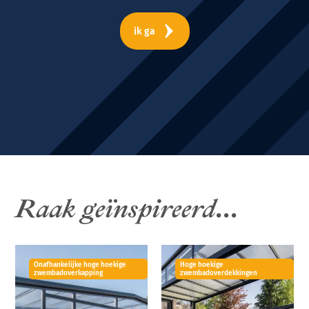
ik ga
Raak geïnspireerd...
Onafhankelijke hoge hoekige
Hoge hoekige
zwembadoverkapping
zwembadoverdekkingen