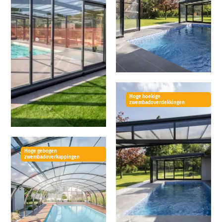
Hoge hoekige
zwembadoverdekkingen
Hoge gebogen
zwembadoverkappingen