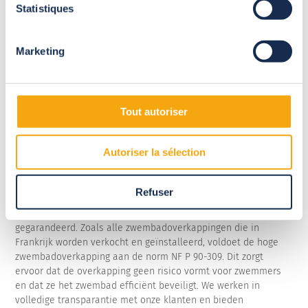
Statistiques
Dit type model is niet beperkt tot één optie, maar is
verkrijgbaar in een reeks verschillende opties en configuraties.
Hetzelfde geldt voor de gebruikte materiaalsoorten, die
Marketing
kunnen variëren naargelang de behoeften en verwachtingen
van de klant. Zoals je ziet, kan de hoge zwembadoverkapping
worden aangepast aan je levensstijl en je wensen.
Tout autoriser
Deze overkapping is weerbestendig en wordt geleverd met tien
jaar garantie. Comfort en bestendigheid gegarandeerd om er
het hele jaar door optimaal gebruik van te maken. Het is ook
Autoriser la sélection
de geschikte oplossing voor wie een ontspanningsruimte, een
zwembadzone, een sportzone of een buitenlounge wil creëren.
Refuser
Een hoge overkapping installeren impliceert ook dat de
veiligheid van de zwemmers rond het zwembad wordt
gegarandeerd. Zoals alle zwembadoverkappingen die in
Frankrijk worden verkocht en geïnstalleerd, voldoet de hoge
zwembadoverkapping aan de norm NF P 90-309. Dit zorgt
ervoor dat de overkapping geen risico vormt voor zwemmers
en dat ze het zwembad efficiënt beveiligt. We werken in
volledige transparantie met onze klanten en bieden