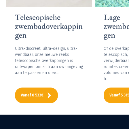
Telescopische
Lage
zwembadoverkappin
zwemba
gen
gen
Ultra-discreet, ultra-design, ultra-
Of de overka
wendbaar, onze nieuwe reeks
telescopisch,
telescopische overkappingen is
verwijderbaar
ontworpen om zich aan uw omgeving
ruimtes creë
aan te passen en u ee...
volumes van 
h...
Vanaf
6 533
€
Vanaf
5 31