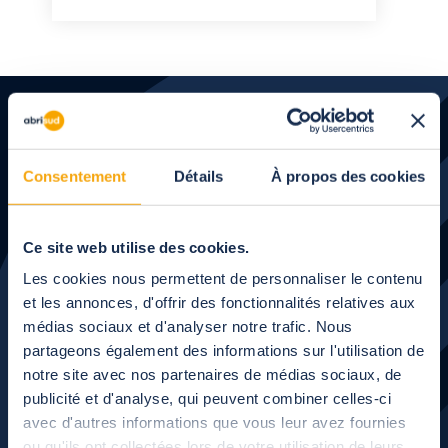
Consentement
Détails
À propos des cookies
Personalice su
Ce site web utilise des cookies.
proyecto
con nuestros
Les cookies nous permettent de personnaliser le contenu
asesores
et les annonces, d'offrir des fonctionnalités relatives aux
médias sociaux et d'analyser notre trafic. Nous
partageons également des informations sur l'utilisation de
¿Necesita hablar con alguien de viva voz? ¡Le
notre site avec nos partenaires de médias sociaux, de
devolvemos la llamada!
publicité et d'analyse, qui peuvent combiner celles-ci
avec d'autres informations que vous leur avez fournies
ou qu'ils ont collectées lors de votre utilisation de leurs