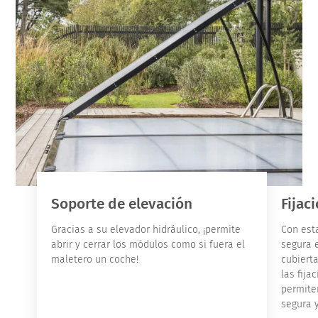
Soporte de elevación
Fijac
Gracias a su elevador hidráulico, ¡permite
Con esta
abrir y cerrar los módulos como si fuera el
segura e
maletero un coche!
cubiert
las fija
permite
segura 