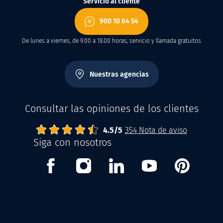
Servicio al cliente
900 10 64 54
De lunes a viernes, de 9.00 a 18.00 horas, servicio y llamada gratuitos
Nuestras agencias
Consultar las opiniones de los clientes
4.5
Abrisud
Note moyenne :
/
5
354
Nota de aviso
Siga con nosotros
Facebook
Instagram
Linkedin
Youtube
Pinterest