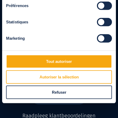
Préférences
02 725 88 20
Maandag t/m vrijdag van 9.00 tot 18.00 uur, gratis service en bellen
Statistiques
Verkoopafdeling
02 725 88 20
Marketing
Maandag t/m vrijdag van 9.00 tot 18.00 uur, gratis service en bellen
Klantenservice
Tout autoriser
02 725 88 20
Autoriser la sélection
Maandag t/m vrijdag van 9.00 tot 18.00 uur, gratis service en bellen
Refuser
Onze agentschappen
Raadpleeg klantbeoordelingen