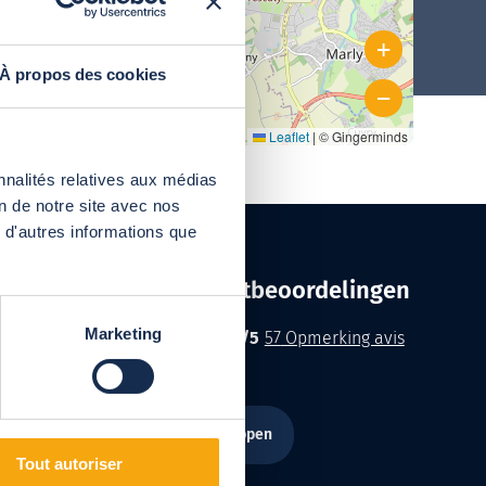
Hoge, hoekige en vrijstaande
zwembadoverkapping
+
Cefiro zonneschermen
À propos des cookies
Hoge, hoekige
−
zwembadoverkapping
Pergola Vermont
Leaflet
|
© Gingerminds
Hoge, hoekige
nnalités relatives aux médias
zwembadoverkapping voor
on de notre site avec nos
wandmontage
 d'autres informations que
Raadpleeg klantbeoordelingen
Marketing
4.2
Abrisud
Note moyenne :
/
5
57
Opmerking avis
Onze agentschappen
Tout autoriser