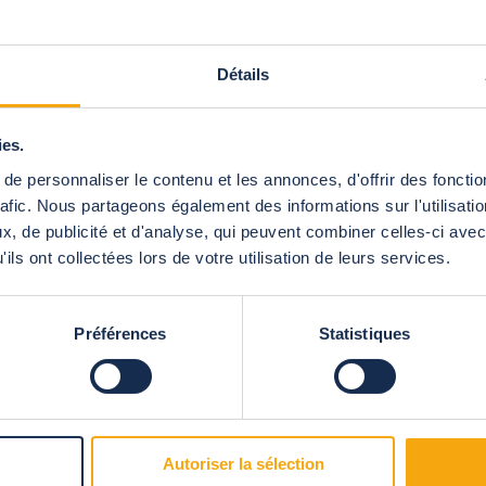
kappingen
Détails
ies.
e personnaliser le contenu et les annonces, d'offrir des fonctio
rafic. Nous partageons également des informations sur l'utilisati
, de publicité et d'analyse, qui peuvent combiner celles-ci avec
ils ont collectées lors de votre utilisation de leurs services.
t
Onze Producten
Préférences
Statistiques
Zwembadoverkappingen
00 tot 18.00 uur, gratis
Zwembadafdekkingen
Zwembadrolluiken
Pergola's & terrasoverkappingen
Carports
Autoriser la sélection