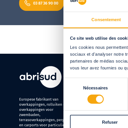
03 87 36 90 00
Hoge zwembadover
Consentement
Ce site web utilise des cook
Les cookies nous permettent d
sociaux et d'analyser notre t
partenaires de médias sociaux
vous leur avez fournies ou qu'
Tot uw diens
Sélection
Nécessaires
02 725 88 20
du
consentement
Maandag t/m vrijdag van 9.
Europese fabrikant van
service en bellen
overkappingen, rolluiken en
overkappingen voor
Verkoopafdeling
zwembaden,
terrasoverkappingen, pergola's
Refuser
02 725 88 20
en carports voor particulieren