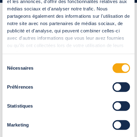
et les annonces, d'offrir des fonctionnalités relatives aux
médias sociaux et d'analyser notre trafic. Nous
partageons également des informations sur l'utilisation de
Usted tranquilo, incluso
notre site avec nos partenaires de médias sociaux, de
publicité et d'analyse, qui peuvent combiner celles-ci
cuando haya
imprevistos
avec d'autres informations que vous leur avez fournies
ou qu'ils ont collectées lors de votre utilisation de leurs
meteorológicos ...
services.
Sélection
Nécessaires
du
consentement
Préférences
Statistiques
Marketing