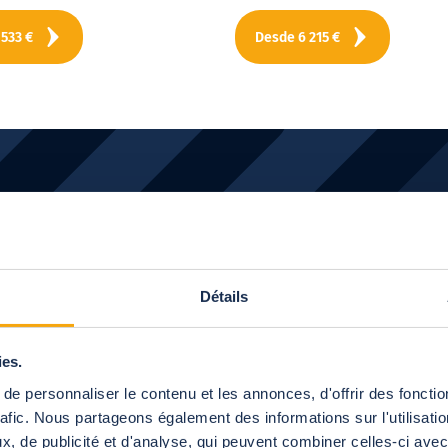
 533
€
Desde
6 215
€
petece conocer
nuestros prod
¡Veámonos!
Détails
Siguiente
ies.
e personnaliser le contenu et les annonces, d'offrir des fonctio
rafic. Nous partageons également des informations sur l'utilisati
, de publicité et d'analyse, qui peuvent combiner celles-ci avec