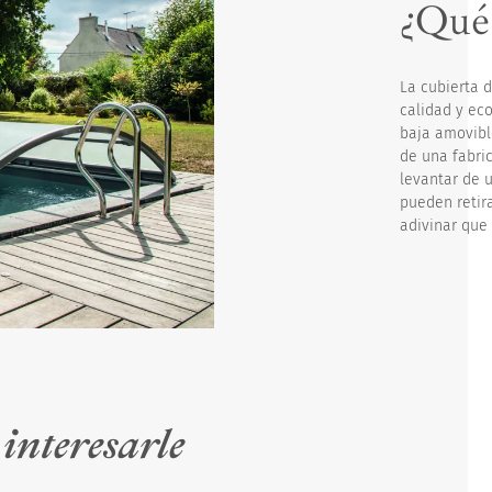
¿Qué
La cubierta 
calidad y ec
baja amovible
de una fabri
levantar de u
pueden retira
adivinar que
n
interesarle