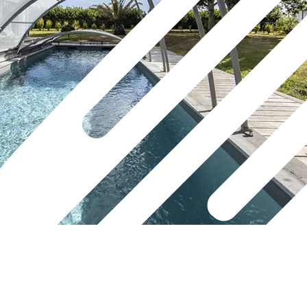
Pergola Vermont
Cubierta de piscina alta curva
autoportante
Store Cefiro
Cubierta de piscina alta curva
mural