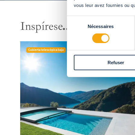
vous leur avez fournies ou qu'
Sélection
Inspírese
...
Nécessaires
du
consentement
Cubierta telescópica baja
Refuser