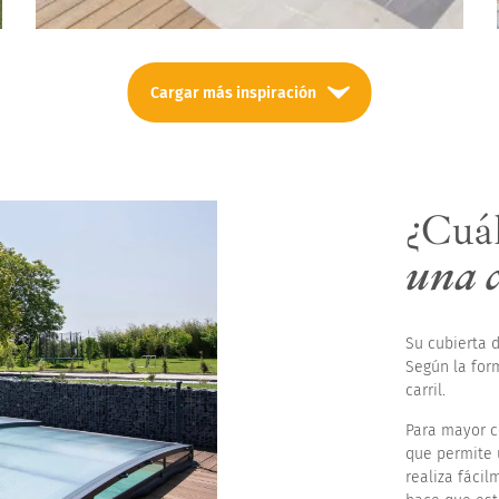
Cargar más inspiración
¿Cuál
una c
Su cubierta d
Según la form
carril.
Para mayor c
que permite 
realiza fáci