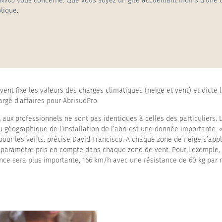
NV65 vous concerne. Que vous soyez un gîte accueillant moins d’une 
lique.
auts
vent fixe les valeurs des charges climatiques (neige et vent) et dicte 
argé d’affaires pour AbrisudPro.
aux professionnels ne sont pas identiques à celles des particuliers. 
eu géographique de l’installation de l’abri est une donnée importante. 
ur les vents, précise David Francisco. A chaque zone de neige s’appliq
n paramètre pris en compte dans chaque zone de vent. Pour l’exemple, s
nce sera plus importante, 166 km/h avec une résistance de 60 kg par m