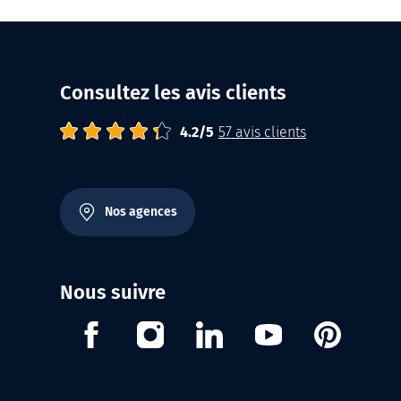
Consultez les avis clients
4.2
Abrisud
Note moyenne :
/
5
57
avis clients
Nos agences
Nous suivre
Facebook
Instagram
Linkedin
Youtube
Pinterest