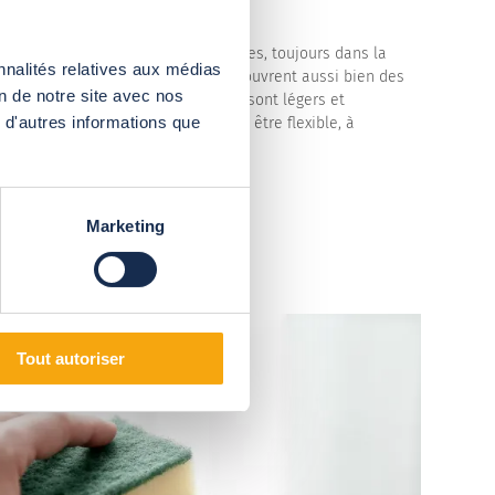
rme cintré ou angulaire, des coupoles, toujours dans la
nnalités relatives aux médias
iété de nos réalisations. Nos abris couvrent aussi bien des
on de notre site avec nos
toire naturelle de Paris. Les abris sont légers et
 d'autres informations que
d’AbrisudPro. Nous avons appris à être flexible, à
Marketing
Tout autoriser