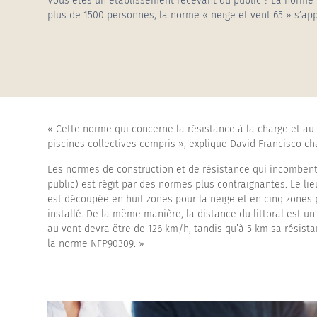
Vous êtes un établissement recevant du public ? La norme 
plus de 1500 personnes, la norme « neige et vent 65 » s’app
Abris de piscines h
« Cette norme qui concerne la résistance à la charge et au 
piscines collectives compris », explique David Francisco ch
Les normes de construction et de résistance qui incombent 
public) est régit par des normes plus contraignantes. Le li
est découpée en huit zones pour la neige et en cinq zones po
installé. De la même manière, la distance du littoral est u
au vent devra être de 126 km/h, tandis qu’à 5 km sa résista
la norme NFP90309. »