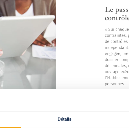
Le pass
contrôl
« Sur chaque 
contraintes, 
de contrôles 
indépendant. 
engagée, pré
dossier comp
décennales, n
ouvrage exéc
l’établissem
personnes.
Détails
fait la différence