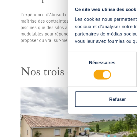
Ce site web utilise des cook
L’expérience d’Abrisud en France et à l’étranger permet de 
Les cookies nous permettent d
maîtrise des contraintes et des besoins du client où qu’il s
sociaux et d'analyser notre t
piscines que des silos à sel, des gradins pour les lieux de 
partenaires de médias sociaux
modulables pour répondre aux différents besoins d’ouverture
proposer du vrai sur-mesure, dans le respect des normes e
vous leur avez fournies ou qu'
Sélection
Nécessaires
du
Nos trois derniers
articl
consentement
Refuser