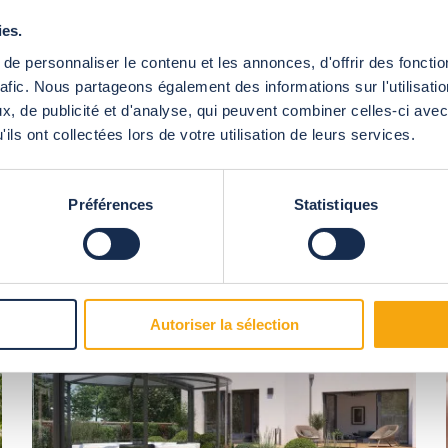
ies.
proposer des abris sur-mesure en bois ou en alu, fixe ou mobile, de fo
e personnaliser le contenu et les annonces, d'offrir des fonctio
oit. « Notre savoir-faire s’appuie sur 35 ans d’expérience et sur la var
rafic. Nous partageons également des informations sur l'utilisati
spectacle, ou encore l’espace de jeux des orangs-outans du musée d’his
, de publicité et d'analyse, qui peuvent combiner celles-ci avec
 et de fermeture selon la saison par exemple, explique le spécialiste 
t des contraintes. Chaque projet est une gymnastique ! »
ils ont collectées lors de votre utilisation de leurs services.
Préférences
Statistiques
es
Autoriser la sélection