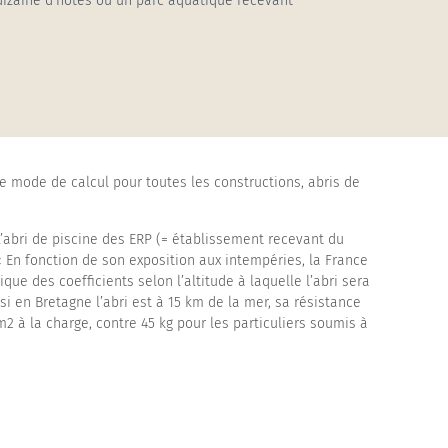
dizaine d’hôtes ou un parc aquatique recevant
Abri piscine haut cintré adossé
Pergola Vermont
Abri piscine haut cintré mural
Store Cefiro
le mode de calcul pour toutes les constructions, abris de
L’abri de piscine des ERP (= établissement recevant du
« En fonction de son exposition aux intempéries, la France
ue des coefficients selon l’altitude à laquelle l’abri sera
i en Bretagne l’abri est à 15 km de la mer, sa résistance
2 à la charge, contre 45 kg pour les particuliers soumis à