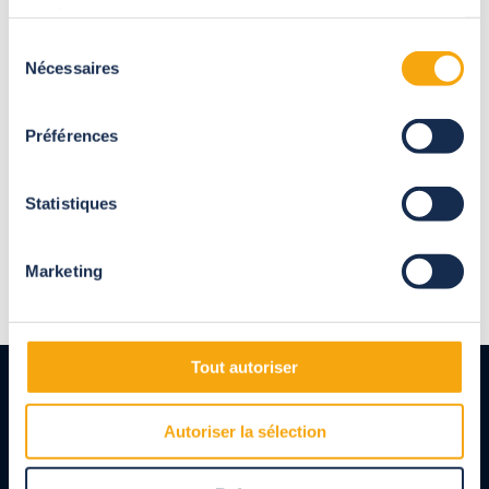
services.
Sélection
Message
Message
Nécessaires
du
consentement
Préférences
Statistiques
Marketing
Tout autoriser
Autoriser la sélection