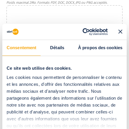
Poids maximal 2Mo. Formats PDF, DOC, DOCX, JPG ou PNG acceptés.
Consentement
Détails
À propos des cookies
Ce site web utilise des cookies.
Déposez votre lettre de motivation
Les cookies nous permettent de personnaliser le contenu
Poids maximal 2Mo. Formats PDF, DOC, DOCX, JPG ou PNG acceptés.
et les annonces, d'offrir des fonctionnalités relatives aux
médias sociaux et d'analyser notre trafic. Nous
partageons également des informations sur l'utilisation de
notre site avec nos partenaires de médias sociaux, de
publicité et d'analyse, qui peuvent combiner celles-ci
avec d'autres informations que vous leur avez fournies
ou qu'ils ont collectées lors de votre utilisation de leurs