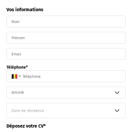
ancienne solution de couverture
Store Cefiro
Vos informations
Nom
Prénom
Email
Téléphone
Activité
Zone
de
résidence
Déposez votre CV