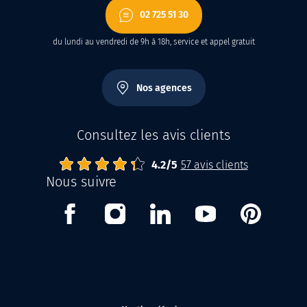
02 725 51 30
du lundi au vendredi de 9h à 18h, service et appel gratuit
Nos agences
Consultez les avis clients
4.2
Abrisud
Note moyenne :
/
5
57
avis clients
Nous suivre
Facebook
Instagram
Linkedin
Youtube
Pinterest