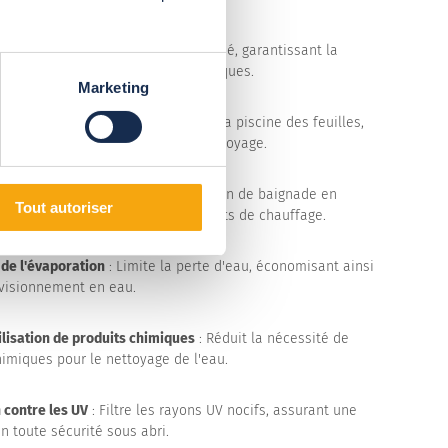
accrue
: Empêche l'accès non autorisé, garantissant la
es enfants et des animaux domestiques.
Marketing
 contre les intempéries
: Préserve la piscine des feuilles,
insectes, réduisant le besoin de nettoyage.
on de la chaleur
: Prolonge la saison de baignade en
Tout autoriser
a chaleur solaire, diminuant les coûts de chauffage.
de l'évaporation
: Limite la perte d'eau, économisant ainsi
ovisionnement en eau.
ilisation de produits chimiques
: Réduit la nécessité de
himiques pour le nettoyage de l'eau.
 contre les UV
: Filtre les rayons UV nocifs, assurant une
n toute sécurité sous abri.