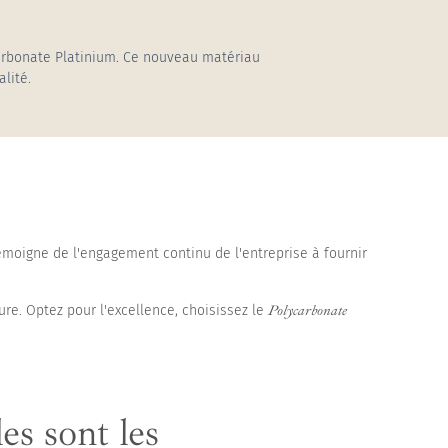
Abri piscine haut cintré adossé
Pergola Vermont
ycarbonate Platinium. Ce nouveau matériau
lité.
Abri piscine haut cintré mural
Store Cefiro
témoigne de l'engagement continu de l'entreprise à fournir
re. Optez pour l'excellence, choisissez le
Polycarbonate
es sont les