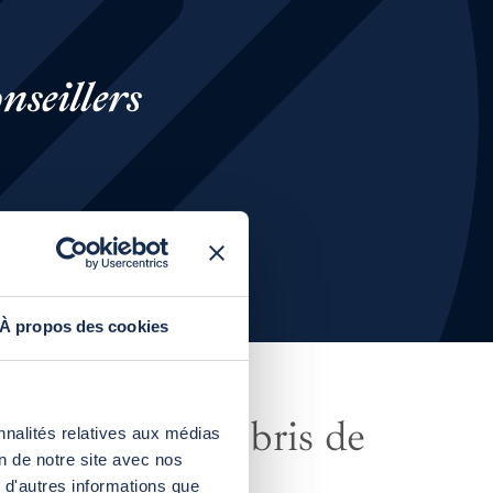
nseillers
À propos des cookies
avantages
des abris de
nnalités relatives aux médias
on de notre site avec nos
ne Abrisud :
 d'autres informations que