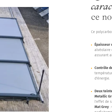
carac
ce no
Ce polycarbo
Épaisseur 
alvéolaire
assurant a
Contrôle d
températur
d'énergie.
Deux teint
Metallic G
l'effet de s
Mat Grey
: