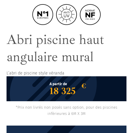
ancienne solution de couverture
Store Cefiro
Abri piscine haut
angulaire mural
L’abri de piscine style véranda
€
A partir de
18 325
*Prix non livrés non posés sans option, pour des piscines
inférieures à 6M X 3M
Nos autres
offres