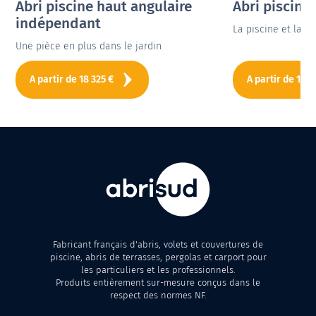
Abri piscine haut angulaire
Abri piscine
indépendant
La piscine et la m
Une pièce en plus dans le jardin
A partir de
18 325
€
A partir de
16 9
Fabricant français d'abris, volets et couvertures de
piscine, abris de terrasses, pergolas et carport pour
les particuliers et les professionnels.
Produits entièrement sur-mesure conçus dans le
respect des normes NF.