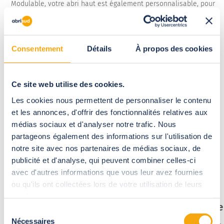
Modulable, votre abri haut est également personnalisable, pour
un espace qui vous ressemble et qui s'adapte à vos contraintes.
Consentement
Détails
À propos des cookies
Ce site web utilise des cookies.
Les cookies nous permettent de personnaliser le contenu
et les annonces, d'offrir des fonctionnalités relatives aux
médias sociaux et d'analyser notre trafic. Nous
partageons également des informations sur l'utilisation de
notre site avec nos partenaires de médias sociaux, de
publicité et d'analyse, qui peuvent combiner celles-ci
avec d'autres informations que vous leur avez fournies
ou qu'ils ont collectées lors de votre utilisation de leurs
services.
Motorisation pour les abris
Porte
Sélection
angulaires
Nécessaires
du