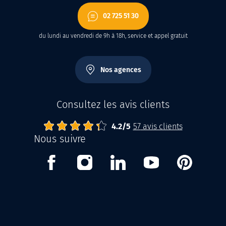
02 725 51 30
du lundi au vendredi de 9h à 18h, service et appel gratuit
Nos agences
Consultez les avis clients
4.2
Abrisud
Note moyenne :
/
5
57
avis clients
Nous suivre
Facebook
Instagram
Linkedin
Youtube
Pinterest