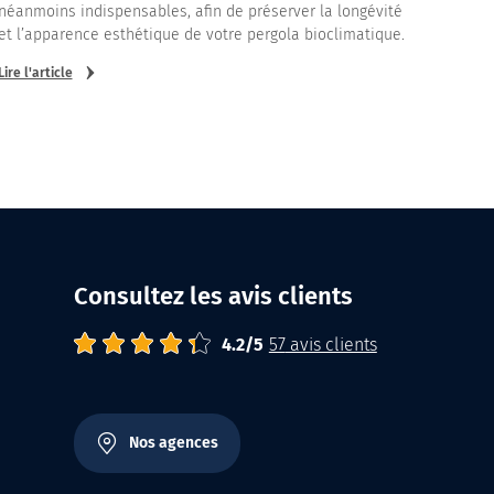
néanmoins indispensables, afin de préserver la longévité
et l’apparence esthétique de votre pergola bioclimatique.
Lire l'article
Consultez les avis clients
4.2
Abrisud
Note moyenne :
/
5
57
avis clients
Nos agences