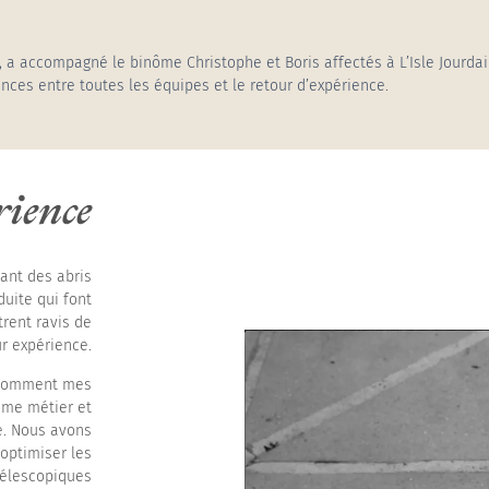
auts
, a accompagné le binôme Christophe et Boris affectés à L’Isle Jourdai
nces entre toutes les équipes et le retour d’expérience.
rience
sant des abris
uite qui font
trent ravis de
ur expérience.
r comment mes
ême métier et
e. Nous avons
 optimiser les
télescopiques