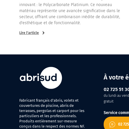
innovant : le Polycarbonate Platinium. Ce nouveau
matériau représente une avancée significative dans le
secteur, offrant une combinaison inédite de durabilité,
d'esthétique et de fonctionnalité.
Lire l'article
À votre 
02 725 51 3
du lundi au vendr
Fabricant français d'abris, volets et
gratuit
couvertures de piscine, abris de
terrasses, pergolas et carport pour les
Service comm
particuliers et les professionnels.
Produits entièrement sur-mesure
02 725
conçus dans le respect des normes NF.