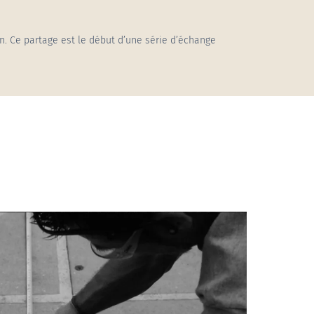
Abri piscine haut cintré adossé
Pergola Vermont
n. Ce partage est le début d’une série d’échange
Abri piscine haut cintré mural
Store Cefiro