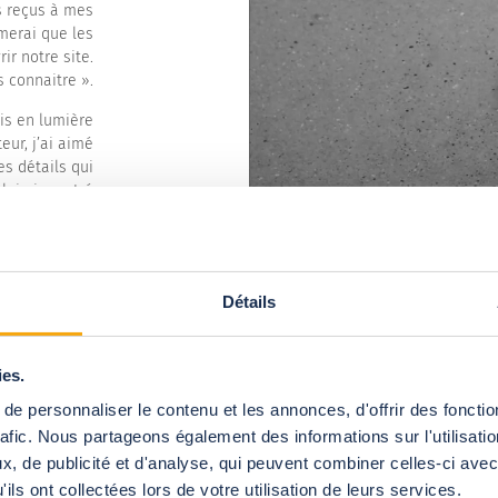
s reçus à mes
merai que les
ir notre site.
 connaitre ».
mis en lumière
eur, j’ai aimé
s détails qui
 lui ai montré
gique et j’ai
poses ont été
s-unes de ses
 pose en nous
Détails
oir renouveler
’expérience ».
ies.
e personnaliser le contenu et les annonces, d'offrir des fonctio
es
rafic. Nous partageons également des informations sur l'utilisati
, de publicité et d'analyse, qui peuvent combiner celles-ci avec
ils ont collectées lors de votre utilisation de leurs services.