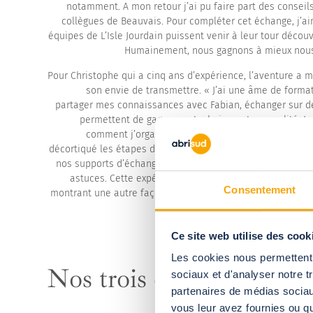
notamment. A mon retour j’ai pu faire part des conseil
collègues de Beauvais. Pour compléter cet échange, j’ai
équipes de L’Isle Jourdain puissent venir à leur tour découvr
Humainement, nous gagnons à mieux nous
Pour Christophe qui a cinq ans d’expérience, l’aventure a 
son envie de transmettre. « J’ai une âme de format
partager mes connaissances avec Fabian, échanger sur de
permettent de gagner en technique et en qualité. Je
comment j’organise mon chantier de manière straté
décortiqué les étapes de montage d’un abri ultra bas. Les 
nos supports d’échanges et j’ai pu aussi relever quelque
astuces. Cette expérience nous permet d’optimiser la
Consentement
montrant une autre façon d’installer. Je serai ravi de pouv
l
Ce site web utilise des cook
Les cookies nous permettent d
Nos trois derniers
articl
sociaux et d'analyser notre t
partenaires de médias sociaux
vous leur avez fournies ou qu'