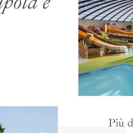
upola e
piscine
Più d