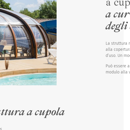
a cup
a cur
degli
La struttura
alla copertur
d’uso. Un mod
Può essere a
modulo alla v
uttura a cupola
...