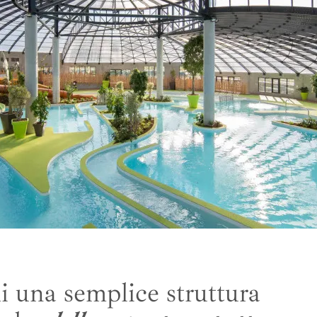
Copertura angolare alta per
piscina a parete
Copertura per piscina alta,
curva e inclinata
i una semplice struttura