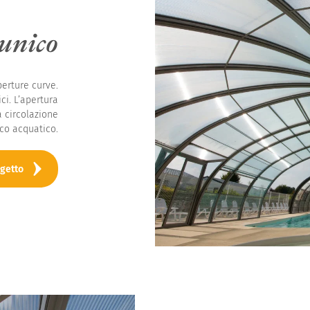
unico
perture curve.
ci. L’apertura
a circolazione
rco acquatico.
ogetto