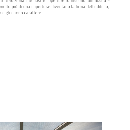
etti tradizionali, le nostre coperture forniscono luminosità e
molto più di una copertura: diventano la firma dell'edificio,
o e gli danno carattere.