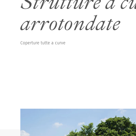
Strutture a c
arrotondate
Coperture alte per 
Coperture tutte a curve