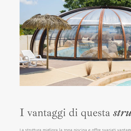
I vantaggi di questa
str
La struttura migliora la zona piscina e offre svariati vantaggi