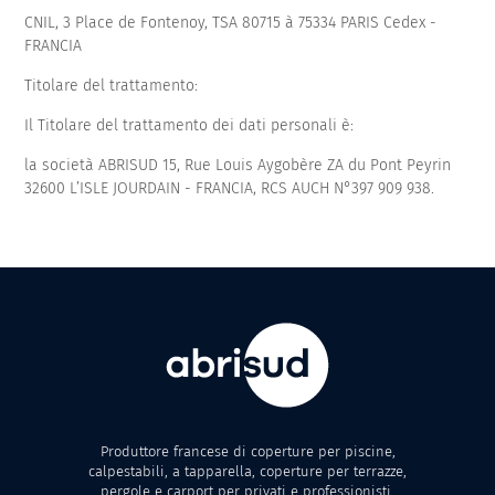
CNIL, 3 Place de Fontenoy, TSA 80715 à 75334 PARIS Cedex -
FRANCIA
Titolare del trattamento:
Il Titolare del trattamento dei dati personali è:
la società ABRISUD 15, Rue Louis Aygobère ZA du Pont Peyrin
32600 L’ISLE JOURDAIN - FRANCIA, RCS AUCH N°397 909 938.
Produttore francese di coperture per piscine,
calpestabili, a tapparella, coperture per terrazze,
pergole e carport per privati e professionisti.