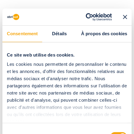
I dati da noi raccolti includono in particolare:
informazioni relative alla tua identità come il tuo cognome,
Consentement
Détails
À propos des cookies
il tuo nome, il tuo genere;
le tue coordinate come il tuo indirizzo postale, l’indirizzo e-
Ce site web utilise des cookies.
mail, il numero di telefono;
Les cookies nous permettent de personnaliser le contenu
et les annonces, d'offrir des fonctionnalités relatives aux
informazioni relative al tuo progetto (copertura...).
médias sociaux et d'analyser notre trafic. Nous
partageons également des informations sur l'utilisation de
notre site avec nos partenaires de médias sociaux, de
Per quali motivi raccogliamo i tuoi dati?
(finalità del trattamento)
publicité et d'analyse, qui peuvent combiner celles-ci
avec d'autres informations que vous leur avez fournies
I tuoi dati personali saranno raccolti e utilizzati solo con il tuo
ou qu'ils ont collectées lors de votre utilisation de leurs
consenso o qualora il loro utilizzo si fondi su una delle basi
legali previste dalla legge, ovvero:
services.
Sélection