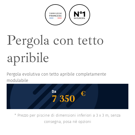
Copertura per piscina alta, curva e
inclinata
Pergola con tetto
apribile
Pergola evolutiva con tetto apribile completamente
modulabile
€
Da
7 350
* Prezzo per piscine di dimensioni inferiori a 3 x 3 m, senza
consegna, posa né opzioni