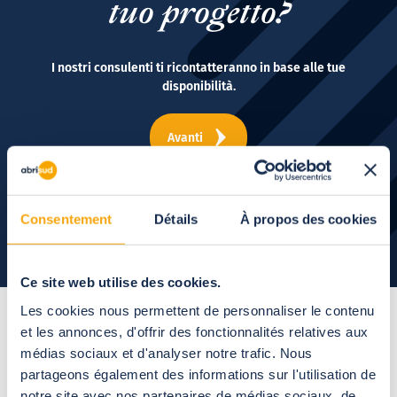
tuo progetto?
I nostri consulenti ti ricontatteranno in base alle tue
disponibilità.
Avanti
Consentement
Détails
À propos des cookies
Ce site web utilise des cookies.
Les cookies nous permettent de personnaliser le contenu
et les annonces, d'offrir des fonctionnalités relatives aux
La pergola con tetto
médias sociaux et d'analyser notre trafic. Nous
partageons également des informations sur l'utilisation de
apribile:
tante possibilità
notre site avec nos partenaires de médias sociaux, de