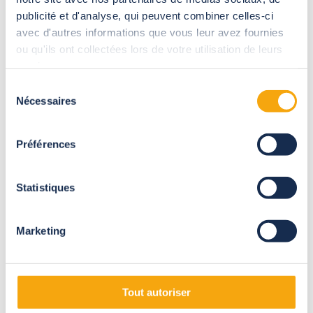
publicité et d'analyse, qui peuvent combiner celles-ci
di personalizzazione
avec d'autres informations que vous leur avez fournies
ou qu'ils ont collectées lors de votre utilisation de leurs
services.
Una robusta struttura in alluminio che potrà essere
Sélection
personalizzata a seconda delle tue esigenze: tetto apribile
Nécessaires
du
trasparente, fumé oppure opaco, porte scorrevoli laterali in
vetro di sicurezza da 10 mm, luci LED, frangisole...
consentement
Préférences
Statistiques
Marketing
Tout autoriser