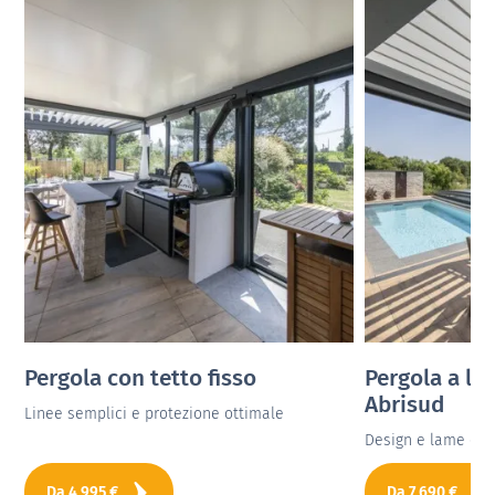
Pergola con tetto fisso
Pergola a la
Abrisud
Linee semplici e protezione ottimale
Design e lame orie
Da
4 995
€
Da
7 690
€