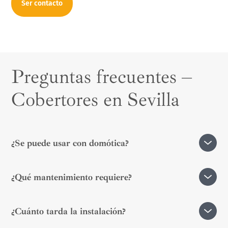
Ser contacto
Preguntas frecuentes –
Cobertores en Sevilla
¿Se puede usar con domótica?
Sí, nuestros cobertores automáticos son compatibles
¿Qué mantenimiento requiere?
con sistemas inteligentes de hogar.
Muy poco. Solo limpieza ocasional con agua y revisión
¿Cuánto tarda la instalación?
anual de anclajes.