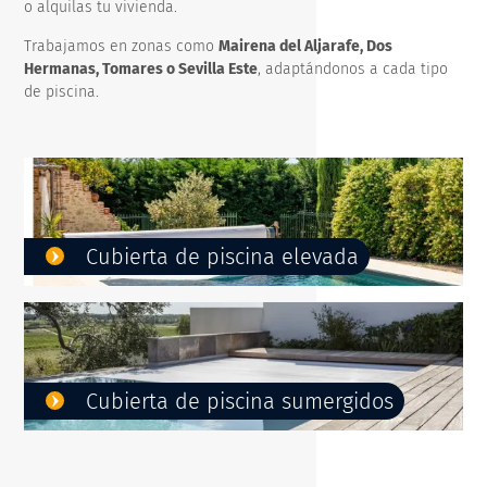
Cubierta de piscina alta curva mural
Retirada y reciclaje de su antigua solución
o alquilas tu vivienda.
de cubierta
Store Cefiro
Trabajamos en zonas como
Mairena del Aljarafe, Dos
Hermanas, Tomares o Sevilla Este
, adaptándonos a cada tipo
de piscina.
Cubierta de piscina elevada
Cubierta de piscina sumergidos