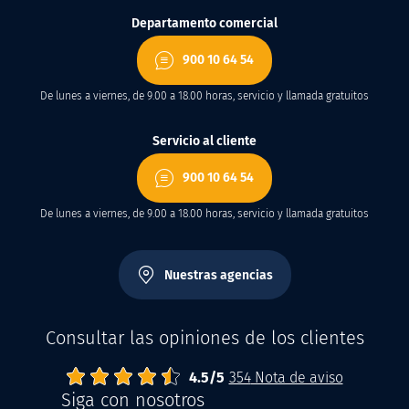
Departamento comercial
900 10 64 54
De lunes a viernes, de 9.00 a 18.00 horas, servicio y llamada gratuitos
Servicio al cliente
900 10 64 54
De lunes a viernes, de 9.00 a 18.00 horas, servicio y llamada gratuitos
Nuestras agencias
Consultar las opiniones de los clientes
4.5
Abrisud
Note moyenne :
/
5
354
Nota de aviso
Siga con nosotros