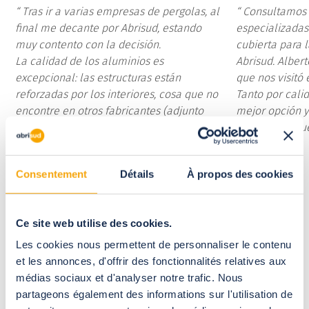
Tras ir a varias empresas de pergolas, al
Consultamos 
final me decante por Abrisud, estando
especializadas
muy contento con la decisión.
cubierta para 
La calidad de los aluminios es
Abrisud. Alber
excepcional: las estructuras están
que nos visitó
reforzadas por los interiores, cosa que no
Tanto por cali
encontre en otros fabricantes (adjunto
mejor opción 
fotos de las secciones que instalan en
satisfechos. Fu
todas las pergolas), con garantia de
pintura de 15 años.
Consentement
Détails
À propos des cookies
La atencion comercial de Jose Manuel y
de los instaladores ha sido excepcional,
cumpliendo plazos y tiempos, con una
Ce site web utilise des cookies.
ejecucion muy buena.
Y en postventa, que han tenido que venir
Les cookies nous permettent de personnaliser le contenu
a repasar un sellado, mi experiencia ha
et les annonces, d'offrir des fonctionnalités relatives aux
sido muy buena: han sido agiles, viniendo
médias sociaux et d'analyser notre trafic. Nous
en un par de dias
partageons également des informations sur l'utilisation de