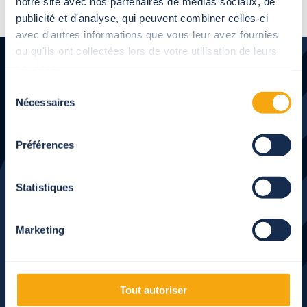
notre site avec nos partenaires de médias sociaux, de
publicité et d'analyse, qui peuvent combiner celles-ci
avec d'autres informations que vous leur avez fournies
ou qu'ils ont collectées lors de votre utilisation de leurs
services.
Sélection
Nécessaires
du
Solicita tu
consentement
presupuesto gratuito
Préférences
en Sevilla
Statistiques
¿Buscas una solución para proteger tu piscina del
Marketing
calor y el polvo?
Solicita una visita técnica gratuita con Abrisud y
recibe asesoramiento personalizado.
Tout autoriser