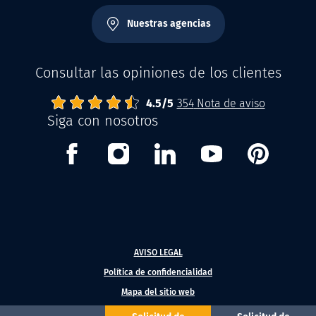
Nuestras agencias
Consultar las opiniones de los clientes
4.5
Abrisud
Note moyenne :
/
5
354
Nota de aviso
Siga con nosotros
Facebook
Instagram
Linkedin
Youtube
Pinterest
AVISO LEGAL
Política de confidencialidad
Mapa del sitio web