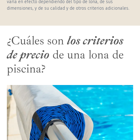
Cubierta de piscina alta curva mural
Retirada y reciclaje de su antigua solución
varía en efecto dependiendo del tipo de lona, de sus
de cubierta
Store Cefiro
dimensiones, y de su calidad y de otros criterios adicionales.
¿Cuáles son
los criterios
de precio
de una lona de
piscina?