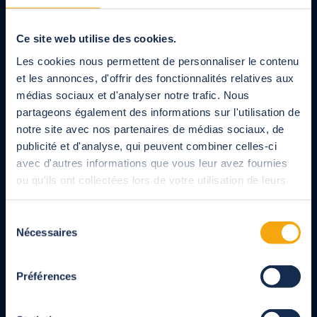
Cubierta de piscina alta curva mural
Retirada y reciclaje de su antigua solución
de cubierta
Store Cefiro
Ce site web utilise des cookies.
Les cookies nous permettent de personnaliser le contenu
et les annonces, d'offrir des fonctionnalités relatives aux
Fabricante de cubiertas de piscinas, cubiertas de
médias sociaux et d'analyser notre trafic. Nous
lamas y cobertores para piscinas, cubierta de
terrazas, pérgolas y cocheras para particulares y
partageons également des informations sur l'utilisation de
profesionales. Productos totalmente personalizados
notre site avec nos partenaires de médias sociaux, de
diseñados cumpliendo con las normas.
publicité et d'analyse, qui peuvent combiner celles-ci
avec d'autres informations que vous leur avez fournies
ou qu'ils ont collectées lors de votre utilisation de leurs
A su servicio
services.
Sélection
900 10 64 54
Nécessaires
du
De lunes a viernes, de 9.00 a 18.00 horas, servicio y llamada gratuitos
consentement
Departamento comercial
Préférences
900 10 64 54