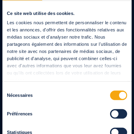
Cubierta de piscina alta curva mural
Retirada y reciclaje de su antigua solución
de cubierta
Store Cefiro
Ce site web utilise des cookies.
Les cookies nous permettent de personnaliser le contenu
Fabricante de cubiertas de piscinas, cubiertas de
et les annonces, d'offrir des fonctionnalités relatives aux
lamas y cobertores para piscinas, cubierta de
médias sociaux et d'analyser notre trafic. Nous
terrazas, pérgolas y cocheras para particulares y
partageons également des informations sur l'utilisation de
profesionales. Productos totalmente personalizados
diseñados cumpliendo con las normas.
notre site avec nos partenaires de médias sociaux, de
publicité et d'analyse, qui peuvent combiner celles-ci
avec d'autres informations que vous leur avez fournies
ou qu'ils ont collectées lors de votre utilisation de leurs
A su servicio
services.
900 10 64 54
Sélection
De lunes a viernes, de 9.00 a 18.00 horas, servicio y llamada gratuitos
Nécessaires
du
consentement
Departamento comercial
Préférences
900 10 64 54
Statistiques
De lunes a viernes, de 9.00 a 18.00 horas, servicio y llamada gratuitos