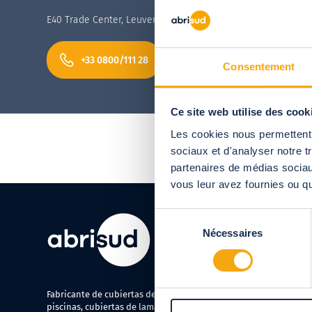
E40 Trade Center, Leuvensesteenweg 46b
Cubiertas de piscin
+33 0800/111 28
Consentement
Ce site web utilise des cook
Les cookies nous permettent d
sociaux et d'analyser notre t
partenaires de médias sociaux
vous leur avez fournies ou qu'
Sélection
Nécessaires
du
A su servicio
consentement
900 10 64 54
De lunes a viernes, de 9.00 a 
Fabricante de cubiertas de
servicio y llamada gratuitos
piscinas, cubiertas de lamas