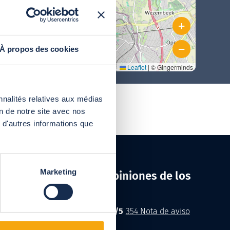
Pergola Vermont
+
Cubierta de piscina alta curva
autoportante
Store Cefiro
−
À propos des cookies
Cubierta de piscina alta curva
Leaflet
|
© Gingerminds
mural
nnalités relatives aux médias
on de notre site avec nos
 d'autres informations que
Marketing
Consultar las opiniones de los
clientes
4.5
Abrisud
Note moyenne :
/
5
354
Nota de aviso