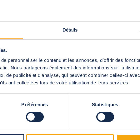
as altas
Détails
ies.
e personnaliser le contenu et les annonces, d'offrir des fonctio
rafic. Nous partageons également des informations sur l'utilisati
, de publicité et d'analyse, qui peuvent combiner celles-ci avec
ils ont collectées lors de votre utilisation de leurs services.
Préférences
Statistiques
Nuestros productos
Cubiertas de piscina
18.00 horas,
Cobertor de piscina
Cubiertas de lamas