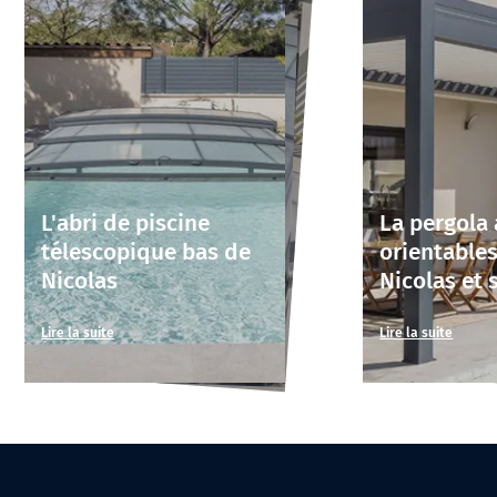
L'abri de piscine
La pergola
télescopique bas de
orientable
Nicolas
Nicolas et 
Lire la suite
Lire la suite