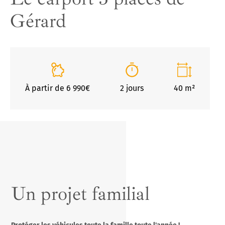
ancienne solution de couverture
Gérard
Store Cefiro
À partir de 6 990€
2 jours
40 m²
Un projet familial