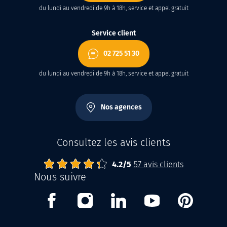
du lundi au vendredi de 9h à 18h, service et appel gratuit
Service client
02 725 51 30
du lundi au vendredi de 9h à 18h, service et appel gratuit
Nos agences
Consultez les avis clients
4.2
Abrisud
Note moyenne :
/
5
57
avis clients
Nous suivre
Facebook
Instagram
Linkedin
Youtube
Pinterest