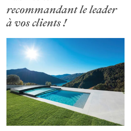
ancienne solution de couverture
recommandant le leader
Store Cefiro
à vos clients !