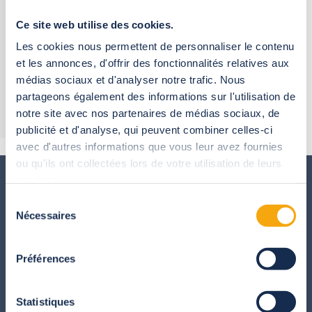
Abrisud pro, c'est béénficier d'un savoir-faire, d'une puissance
Ce site web utilise des cookies.
d'un groupe, de ses innovations et d'une fabrication
exclusivement française. Tous les abirs de piscine Abrisud
Les cookies nous permettent de personnaliser le contenu
sont conformes à la norme NF P-90-309
et les annonces, d'offrir des fonctionnalités relatives aux
médias sociaux et d'analyser notre trafic. Nous
partageons également des informations sur l'utilisation de
notre site avec nos partenaires de médias sociaux, de
publicité et d'analyse, qui peuvent combiner celles-ci
avec d'autres informations que vous leur avez fournies
ou qu'ils ont collectées lors de votre utilisation de leurs
services.
Sélection
Nos labels
Nécessaires
du
normes
consentement
Préférences
Statistiques