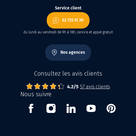
Service client
02 725 51 30
du lundi au vendredi de 9h à 18h, service et appel gratuit
Nos agences
Consultez les avis clients
4.2
Abrisud
Note moyenne :
/
5
57
avis clients
Nous suivre
Facebook
Instagram
Linkedin
Youtube
Pinterest