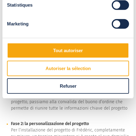
Statistiques
Marketing
Tout autoriser
Fase 1: la definizione del progetto
Autoriser la sélection
Mettiamo a punto il progetto e la soluzione più adeguata
alle esigenze e alle aspettative del cliente. Vengono
determinati tutti gli assi e si affrontano i punti decisivi del
Refuser
progetto: l’installazione, il prezzo e i vincoli tecnici. Una
volta che le parti hanno confermato la fattibilità del
progetto, passiamo alla convalida del buono d’ordine che
permette di riunire tutte le informazioni chiave del progetto
Fase 2: la personalizzazione del progetto
Per l’installazione del progetto di Frédéric, completamente