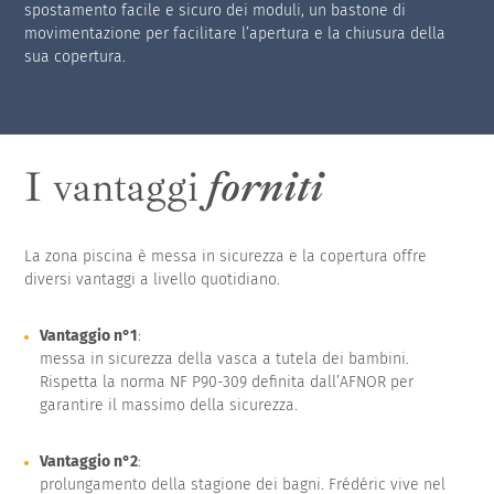
spostamento facile e sicuro dei moduli, un bastone di
movimentazione per facilitare l’apertura e la chiusura della
sua copertura.
I vantaggi
forniti
La zona piscina è messa in sicurezza e la copertura offre
diversi vantaggi a livello quotidiano.
Vantaggio n°1
:
messa in sicurezza della vasca a tutela dei bambini.
Rispetta la norma NF P90-309 definita dall’AFNOR per
garantire il massimo della sicurezza.
Vantaggio n°2
:
prolungamento della stagione dei bagni. Frédéric vive nel