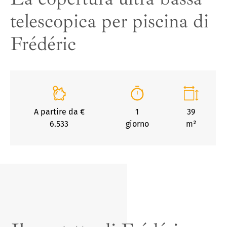
telescopica per piscina di
Copertura per piscina alta, curva e
Frédéric
inclinata
A partire da €
1
39
6.533
giorno
m²