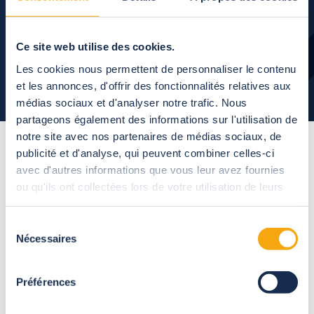
Ce site web utilise des cookies.
Les cookies nous permettent de personnaliser le contenu
et les annonces, d'offrir des fonctionnalités relatives aux
médias sociaux et d'analyser notre trafic. Nous
partageons également des informations sur l'utilisation de
notre site avec nos partenaires de médias sociaux, de
publicité et d'analyse, qui peuvent combiner celles-ci
La cronologia
del
avec d'autres informations que vous leur avez fournies
ou qu'ils ont collectées lors de votre utilisation de leurs
progetto
services.
Sélection
Nécessaires
du
consentement
Préférences