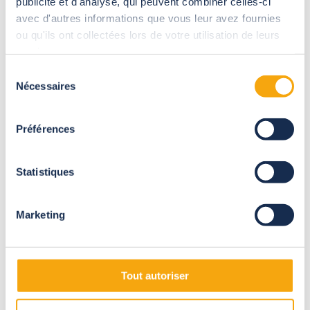
publicité et d'analyse, qui peuvent combiner celles-ci
avec d'autres informations que vous leur avez fournies
ou qu'ils ont collectées lors de votre utilisation de leurs
services.
Sélection
Nécessaires
du
consentement
Préférences
Statistiques
Marketing
Questa è una buona idea...
L'installazione di una copertura per piscina limita l'intrusione
Tout autoriser
di detriti (foglie, sporco, impurità, ecc.) e riduce quindi
notevolmente i tempi di manutenzione della piscina.