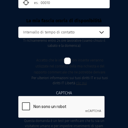
La mia fascia oraria di disponibilità
Ti richiameremo entro 24 ore lavorative (siamo chiusi il
sabato e la domenica)
Accetto che le informazioni inserite verranno
utilizzate nel contesto della mia richiesta e del
rapporto commerciale che ne potrebbe derivare.
Per ulteriori informazioni sui tuoi diritti IT e sui tuoi
diritti IT Libertà
clic qui
CAPTCHA
Questa domanda è un test per verificare che tu sia un
visitatore umano e per impedire inserimenti di spam