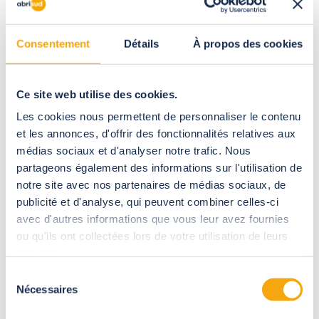
Email
Consentement
Détails
À propos des cookies
Para ser alertado sobre dias abertos perto de você e receber nossas ofertas
promocionais.
País
Ce site web utilise des cookies.
Les cookies nous permettent de personnaliser le contenu
et les annonces, d'offrir des fonctionnalités relatives aux
Localização geográfica
médias sociaux et d'analyser notre trafic. Nous
partageons également des informations sur l'utilisation de
notre site avec nos partenaires de médias sociaux, de
Aceito que as informações inseridas sejam utilizadas no contexto do
publicité et d'analyse, qui peuvent combiner celles-ci
meu pedido e da relação comercial que dele possa resultar.
avec d'autres informations que vous leur avez fournies
Para obter mais informações sobre seus direitos de TI e
Liberdade
Clique aqui
ou qu'ils ont collectées lors de votre utilisation de leurs
services.
Sélection
Nécessaires
du
consentement