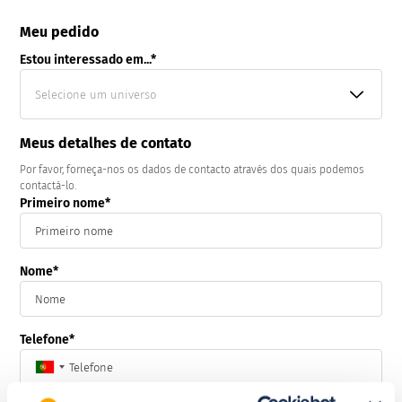
Pergola Vermont
mural
Meu pedido
Store Cefiro
Estou interessado em...
Cobertura de piscina alta e curva
independente
Selecione um universo
Meus detalhes de contato
Por favor, forneça-nos os dados de contacto através dos quais podemos
contactá-lo.
Primeiro nome
Nome
Telefone