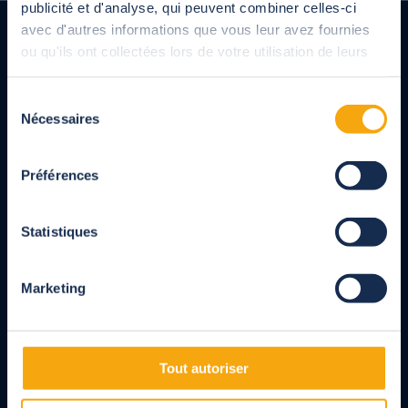
publicité et d'analyse, qui peuvent combiner celles-ci
avec d'autres informations que vous leur avez fournies
Hohe, gebogene, freistehende
ou qu'ils ont collectées lors de votre utilisation de leurs
Poolüberdachung
services.
Sélection
Nécessaires
du
consentement
Französischer Hersteller von Überdachungen,
Rollläden und Poolabdeckungen,
Préférences
Terrassenüberdachungen, Pergolen und Carports für
Privatpersonen und Profis.
Vollständig maßgeschneiderte Produkte, die in
Statistiques
Übereinstimmung mit den NF-Normen entwickelt
wurden.
Marketing
Sehen Sie sich die Kundenmeinungen an
Uns folgen
Tout autoriser
Facebook
Instagram
Linkedin
Youtube
Pinterest