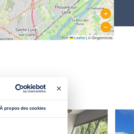
Schwimmbadüberdachung
Wand
+
Hohe, gebogene, angelehnte
−
Poolüberdachung
Leaflet
|
© Gingerminds
Hohe, gebogene, freistehende
Poolüberdachung
À propos des cookies