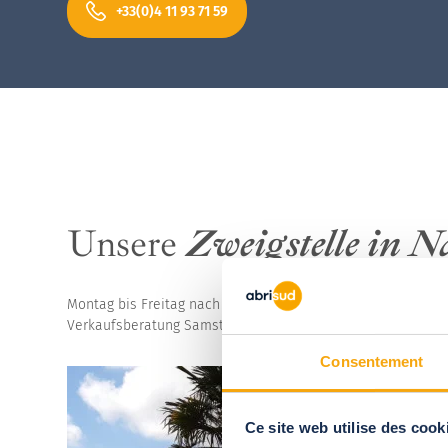
heraus
+33(0)4 11 93 71 59
heraus
Hohe Poolüberdac
Unsere
Zweigstelle in N
Montag bis Freitag nach Terminvereinbarung
Verkaufsberatung Samstag von 10 bis 12 Uhr und von 14 bis
Consentement
Ce site web utilise des cook