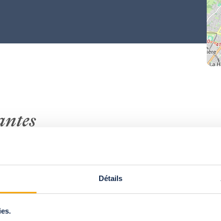
hungen
antes
 17 Uhr
Détails
ies.